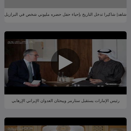
شاهد| شاكيرا تدخل التاريخ بإحياء حفل حضره مليوني شخص في البرازيل
رئيس الإمارات يستقبل ستارمر ويبحثان العدوان الإيراني الإرهابي