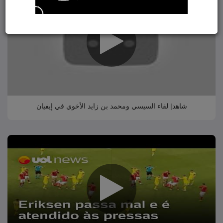
شاهد| لقاء السيسي ومحمد بن زايد الأخوي في إيفيان