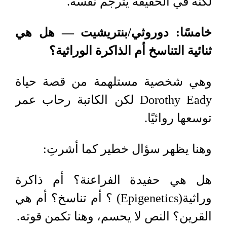
لكنه في الحقيقة يترجم نفسه
.
خامسًا: دوروثي/بنتريشيت — هل هي
ثنائية التناسخ أم الذاكرة الوراثية؟
وهي شخصية مستلهمة من قصة حياة
Dorothy Eady
لكن الكاتبة رحاب عمر
توسعها روائيًا
.
وهنا يظهر سؤال خطير كما أشرتِ
:
هل هي حفيدة الفراعنة؟ أم ذاكرة
وراثية
(Epigenetics)
؟ أم تناسخ؟ أم هي
القرين؟ النص لا يحسم، وهنا تكمن قوته
.