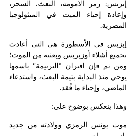
إيزيس: رمز الأمومة، البعث، السحر،
وإعادة إحياء الميت في الميثولوجيا
المصرية
.
إيزيس في الأسطورة هي التي أعادت
تجميع أشلاء أوزيريس وبعثته من الموت؛
ومن ثم فإن اقتران "الترنيمة" باسمها
يوحي منذ البداية بثيمة البعث، واستدعاء
الماضي، وإحياء ما فُقد
.
وهذا ينعكس بوضوح على
:
موت يونس الرمزي وولادته من جديد
باسم مروان
.