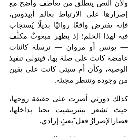
ولأن النص ينطلق من تعاطف واضح مع
إصرارها على الارتباط بعالم أبيدوس،
فإنه يفترض واقعًا روائيًا بديلًا يُستجاب
فيه لهذا الحلم؛ إذ يظهر مبعوثٌ مكلَّف
— يونس أو مروان — ترسله كائنات
غامضة كانت على صلة بها، فيتولى تنفيذ
الوصية، وكأن أم سيتي كانت على يقين
من وجوده وتنتظر مجيئه.
كذلك دورثي أصرت على حقيقة روحها،
حيث تشعر ببنتريشيت تحيا بداخلها،
فصارالإصرارُ فعل َبعثٍ إرادي
.