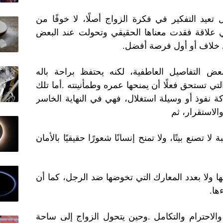
تعيد التفكير في فكرة الزواج أصلًا، لا خوفًا من
ي علاقة فقدت معناها الحقيقي وتحولت عند البعض
ول خلاف أو أول فرصة أفضل
.
ض التفاصيل العاطفية، لكنه يحتفظ براحة باله
لتي تستحق فعلًا أن يمنحها عمره وطمأنينته
.
أما تلك
كة نفوذ أو وسيلة استغلال، فهي في النهاية الخاسر
والاستقرار، ثم
تصنع بيتًا، ولا تمنح إنسانًا شعورًا حقيقيًا بالأمان
تها ولا بعدد المعارك التي تخوضها ضد الرجل، كما أن
ءها
.
 والاحترام والتكامل
.
وحين يتحول الزواج إلى ساحة