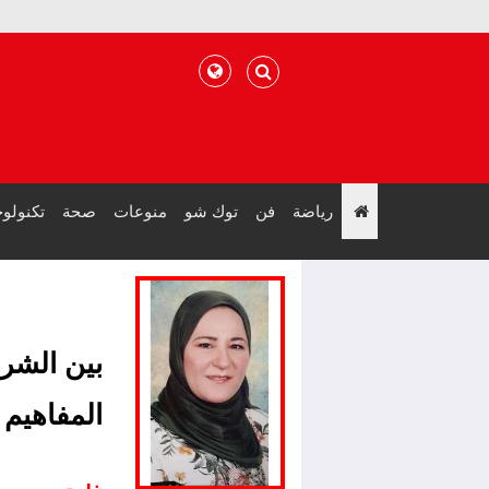
رياضة
فن
توك شو
منوعات
صحة
تكنولوج
";
بين الشر
المفاهيم 