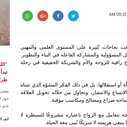
ققت نجاحات كبيرة على المستوى العلمي والمهني
 المسؤولية والمشاركة الفاعلة في البناء والتطوير
.
ذج راقية للزوجة والأم والشريكة الحقيقية في رحلة
"الل
تبدأ
طراب
أو استقلالها، بل في ذلك الفكر المشوّه الذي تتبناه
يتصدر
اتساع والانتشار، وتحاول من خلاله تحويل العلاقة
حول ال
 ساحة صراع ومصالح ومكاسب مؤقتة
.
نادي ط
ة تتعامل مع الزواج باعتباره مشروعًا للسيطرة لا
لايف ا
نبغي هزيمته لا شريكًا تُبنى معه الحياة
.