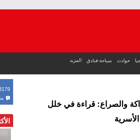
مصر
طرابزون س
المزيد
يا
حوادث
سياحة-فنادق
3179
مت
اكة والصراع: قراءة في خلل
الأسرية
الأك