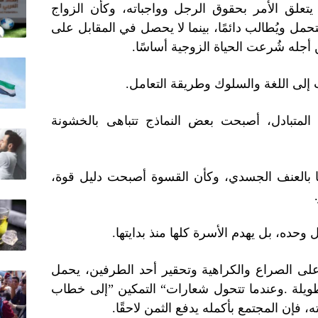
تعلق الأمر بحقوق الرجل وواجباته، وكأن الزواج
حمل ويُطالب دائمًا، بينما لا يحصل في المقابل على
ن أجله شُرعت الحياة الزوجية أساسًا
.
 إلى اللغة والسلوك وطريقة التعامل
.
م المتبادل، أصبحت بعض النماذج تتباهى بالخشونة
نًا بالعنف الجسدي، وكأن القسوة أصبحت دليل قوة،
.
وحده، بل يهدم الأسرة كلها منذ بدايتها
.
لى الصراع والكراهية وتحقير أحد الطرفين، يحمل
ويلة
.
وعندما تتحول شعارات
“
التمكين
”
إلى خطاب
 فإن المجتمع بأكمله يدفع الثمن لاحقًا
.