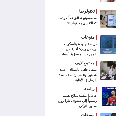
تكنولوجيا
سامسونج تطلق غداً هواتف
"جالاكسي زد فولد 8"
منوعات
دراسة جديدة بتلسكوب
جيمس ويب: أقلية من
المجرات المتسرّبة أشعلت
الكون
مجتمع لايف
سجل حافل بالعطاء.. أحمد
شاهين يتقدم لرئاسة جامعة
الزقازيق الأهلية
رياضة
عاجل| محمد صلاح ينضم
رسمياً إلى صفوف طرابزون
سبور التركي
منوعات