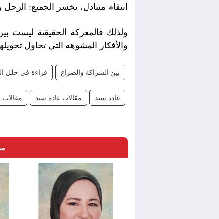
انتقام متبادل، يخسر الجميع: الرجل وا
ولذلك فالمعركة الحقيقية ليست بين
والأفكار المشوهة التي تحاول تحويل
بين الشراكة والصراع
قراءة في خلل الم
غادة سيد
مقالات غادة سيد
مقالات 
مز