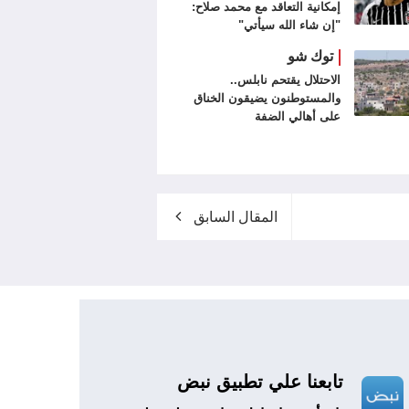
إمكانية التعاقد مع محمد صلاح:
"إن شاء الله سيأتي"
توك شو
الاحتلال يقتحم نابلس..
والمستوطنون يضيقون الخناق
على أهالي الضفة
المقال السابق
تابعنا علي تطبيق نبض