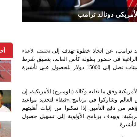
أمريكى دونالد ترامب
لد ترامب، عن اتخاذ خطوة تهدف إلى
أح
تخفيف الأعباء
لراغبة فى حضور بطولة كأس العالم، بتعليق شرط
بدفع تأمينات تصل إلى 15000 دولار للحصول على تأشيرة
ريكية وفق ما نقلته وكالة (بلومبرج) الأمريكية، إن
العالم وشاركوا في برنامج «فيفا» لتحديد مواعيد
ؤهم من دفع التأمين إذا تمكنوا من إثبات أهليتهم
مريكية، ويهدف برنامج الأولوية إلى تسهيل حصول
تأشيرة.