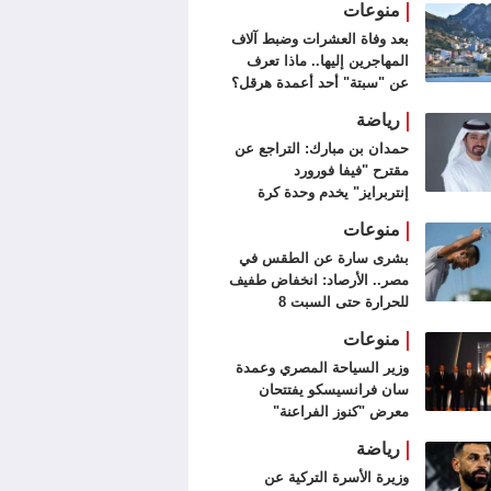
منوعات
بعد وفاة العشرات وضبط آلاف
المهاجرين إليها.. ماذا تعرف
عن "سبتة" أحد أعمدة هرقل؟
رياضة
حمدان بن مبارك: التراجع عن
مقترح "فيفا فورورد
إنتربرايز" يخدم وحدة كرة
القدم
منوعات
بشرى سارة عن الطقس في
مصر.. الأرصاد: انخفاض طفيف
للحرارة حتى السبت 8
أغسطس
منوعات
وزير السياحة المصري وعمدة
سان فرانسيسكو يفتتحان
معرض "كنوز الفراعنة"
رياضة
وزيرة الأسرة التركية عن