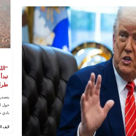
"الل
تبدأ
طراب
يتصدر
حول ال
نادي ط
لايف ا