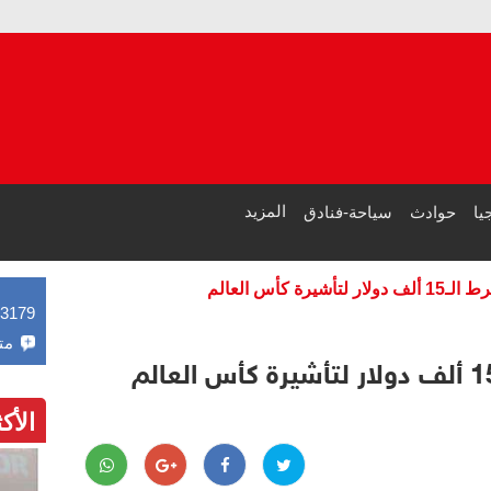
العداء
دراسة 
المزيد
يا
حوادث
سياحة-فنادق
رة كأس العالم
43179
مت
الأك