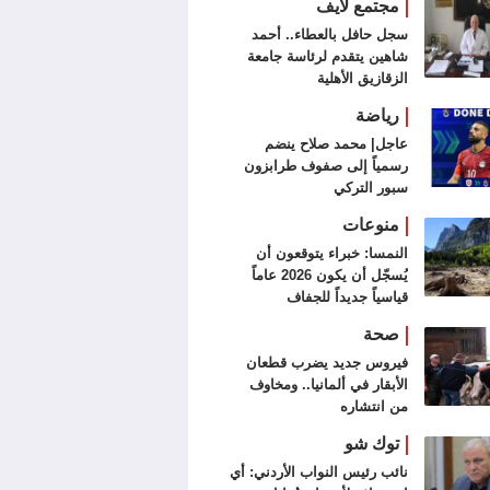
مجتمع لايف
سجل حافل بالعطاء.. أحمد
شاهين يتقدم لرئاسة جامعة
الزقازيق الأهلية
رياضة
عاجل| محمد صلاح ينضم
رسمياً إلى صفوف طرابزون
سبور التركي
منوعات
النمسا: خبراء يتوقعون أن
يُسجّل أن يكون 2026 عاماً
قياسياً جديداً للجفاف
صحة
فيروس جديد يضرب قطعان
الأبقار في ألمانيا.. ومخاوف
من انتشاره
توك شو
نائب رئيس النواب الأردني: أي