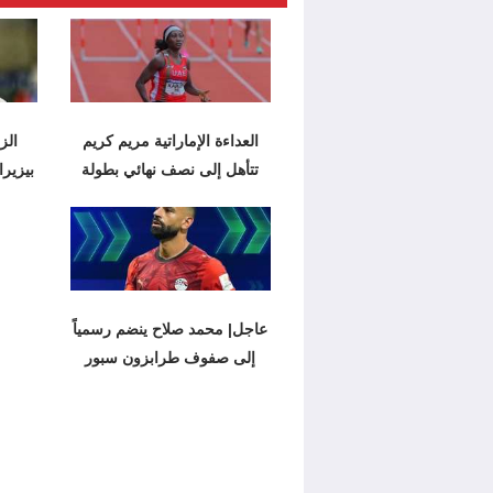
العداءة الإماراتية مريم كريم
الز
تتأهل إلى نصف نهائي بطولة
بيزيرا
عاجل| محمد صلاح ينضم رسمياً
إلى صفوف طرابزون سبور
التركي