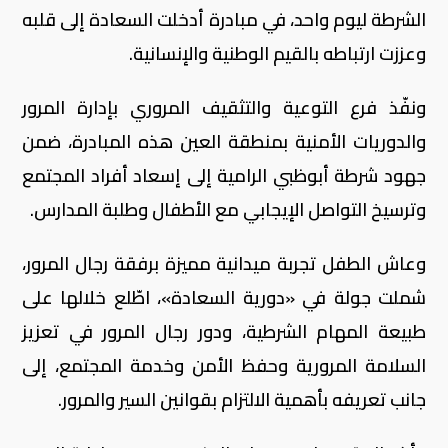
الشرطة ليوم واحد، في مبادرة أدخلت السعادة إلى قلبه
وعززت ارتباطه بالقيم الوطنية والإنسانية.
ونفّذ فرع التوعية والتثقيف المروري بإدارة المرور
والدوريات الأمنية بمنطقة العين هذه المبادرة، ضمن
جهود شرطة أبوظبي الرامية إلى إسعاد أفراد المجتمع
وترسيخ التواصل الإيجابي مع الأطفال وطلبة المدارس.
وعاش الطفل تجربة ميدانية مميزة برفقة رجال المرور،
شملت جولة في «دورية السعادة»، اطّلع خلالها على
طبيعة المهام الشرطية، ودور رجال المرور في تعزيز
السلامة المرورية وحفظ الأمن وخدمة المجتمع، إلى
جانب تعريفه بأهمية الالتزام بقوانين السير والمرور.