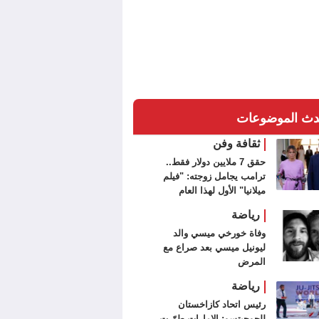
دث الموضوعات
ثقافة وفن
حقق 7 ملايين دولار فقط..
ترامب يجامل زوجته: "فيلم
ميلانيا" الأول لهذا العام
رياضة
وفاة خورخي ميسي والد
ليونيل ميسي بعد صراع مع
المرض
رياضة
رئيس اتحاد كازاخستان
للجوجيتسو: الإمارات طوّرت