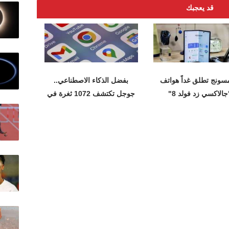
قد يعجبك
سونج تطلق غداً هواتف
بفضل الذكاء الاصطناعي..
جالاكسي زد فولد 8"
جوجل تكتشف 1072 ثغرة في
متصفح كروم