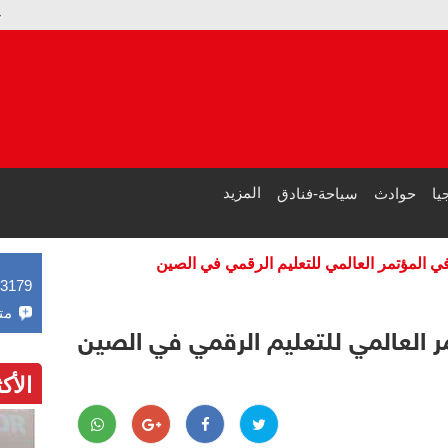
حقق 7 ملايين دولار فقط.. ترامب يجامل زوجته: "فيلم ميلانيا" الأول لهذا العام
الصحة المصرية: 5.3 مليون مواطن استفادوا من خدماتنا مجانا بالمدن الساحلية في الصيف
المزيد
يا
حوادث
سياحة-فنادق
ي المؤتمر العالمي للتعليم الرقمي في الصين
43179
مت
ر العالمي للتعليم الرقمي في الصين
الأك