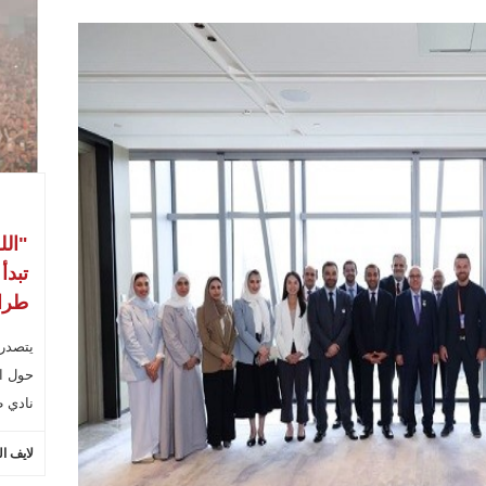
"الل
تبدأ
طراب
يتصدر
حول ال
نادي ط
لايف ا