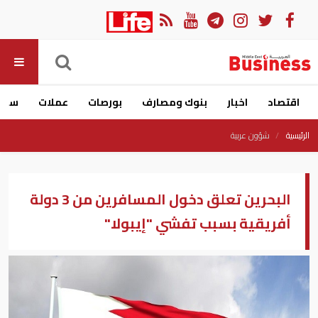
اقتصاد
اخبار
بنوك ومصارف
بورصات
عملات
سيار
الرئيسية
شؤون عربية
البحرين تعلق دخول المسافرين من 3 دولة
أفريقية بسبب تفشي "إيبولا"