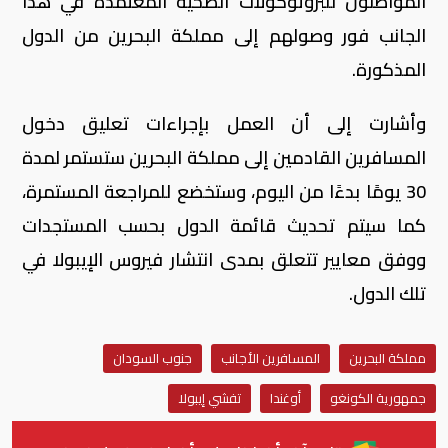
المواطنون للبروتوكولات الصحية المعتمدة في هذا
الجانب فور وصولهم إلى مملكة البحرين من الدول
المذكورة.
وأشارت إلى أن العمل بإجراءات تعليق دخول
المسافرين القادمين إلى مملكة البحرين ستستمر لمدة
30 يومًا بدءًا من اليوم، وستخضع للمراجعة المستمرة،
كما سيتم تحديث قائمة الدول بحسب المستجدات
ووفق معايير تتعلق بمدى انتشار فيروس الإيبولا في
تلك الدول.
مملكة البحرين
المسافرين الأجانب
جنوب السودان
جمهورية الكونغو
أوغندا
تفشي إيبولا