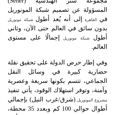
مجموعة سنر الهندسية (Sener)
المسؤولة عن تصميم شبكة المونوريل
في
إلى أنه يُعد أطول
القاهرة
شبكة مونوريل
بدون سائق في العالم حتى الآن، وثاني
أطول
إجمالًا على مستوى
شبكة مونوريل
العالم.
وفي إطار حرص الدولة على تحقيق نقلة
حضارية كبيرة في وسائل النقل
الجماعي، تتسم بكونها سريعة وعصرية
وآمنة، وتوفر استهلاك الوقود، يأتي تنفيذ
(شرق/غرب النيل) بإجمالي
مشروع المونوريل
أطوال حوالي 100 كم وبعدد 35 محطة،