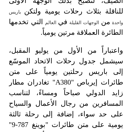
الصيف، لتصبح بذلك الوجهة الأولى
للناقلة بثلاث رحلات يومية ولتكن
باريس
من
في
التي تخدمها
واحدة
الوجهات القليلة
العالم
الطائرة العملاقة مرتين يومياً.
واعتباراً من الأول من يوليو المقبل،
سيشمل جدول رحلات الاتحاد الموسّع
إلى باريس رحلتين يومياً على متن
طائرات إيرباص "A380" تغادران مطار
زايد الدولي صباحاً ومساءً، لتناسب
المسافرين من رجال الأعمال والسياح
على حد سواء، إضافة إلى رحلة ثالثة
يومية على متن طائرات "بوينغ 787-9"