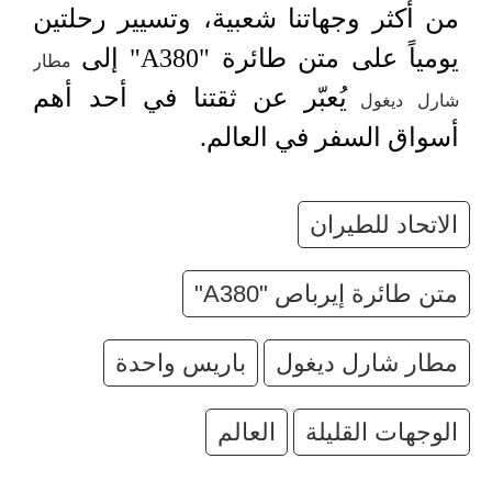
من أكثر وجهاتنا شعبية، وتسيير رحلتين
يومياً على متن طائرة "A380" إلى
مطار
يُعبّر عن ثقتنا في أحد أهم
شارل ديغول
أسواق السفر في العالم.
الاتحاد للطيران
متن طائرة إيرباص "A380"
مطار شارل ديغول
باريس واحدة
الوجهات القليلة
العالم