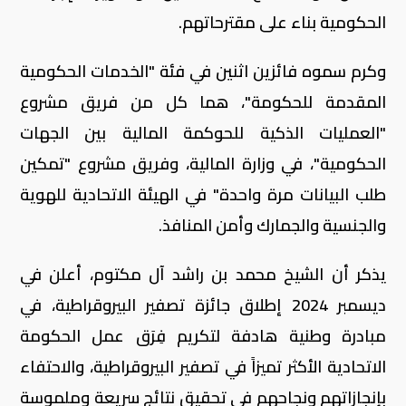
الحكومية بناء على مقترحاتهم.
وكرم سموه فائزين اثنين في فئة "الخدمات الحكومية
المقدمة للحكومة"، هما كل من فريق مشروع
"العمليات الذكية للحوكمة المالية بين الجهات
الحكومية"، في وزارة المالية، وفريق مشروع "تمكين
طلب البيانات مرة واحدة" في الهيئة الاتحادية للهوية
والجنسية والجمارك وأمن المنافذ.
يذكر أن الشيخ محمد بن راشد آل مكتوم، أعلن في
ديسمبر 2024 إطلاق جائزة تصفير البيروقراطية، في
مبادرة وطنية هادفة لتكريم فِرَق عمل الحكومة
الاتحادية الأكثر تميزاً في تصفير البيروقراطية، والاحتفاء
بإنجازاتهم ونجاحهم في تحقيق نتائج سريعة وملموسة