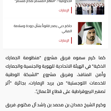
الحكومية": "التعلُّم المستمر تقدُّم مستمر"
الإمارات
حاكم دبي يصدر قانوناً بشأن جودة وسلامة
المباني
الإمارات
كما كرم سموه فريق مشروع "منظومة الجمارك
الذكية" في الهيئة الاتحادية للهوية والجنسية والجمارك
وأمن المنافذ، وفريق مشروع "الشبكة الوطنية
للخدمات اللوجستية" من بريد الإمارات، بجائزة "أثر
تصفير البيروقراطية على قطاع الأعمال”.
وكرم الشيخ حمدان بن محمد بن راشد آل مكتوم، فريق