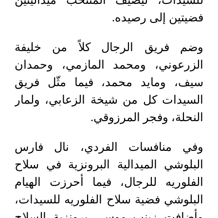
للسيدات، ليضيف المنتخب ميداليتين
فضيتين إلى رصيده.
وضم فريق الرجال كلاً من خليفة
الزرعوني، ومحمد المازمي، وحمدان
سيف، ومايد محمد، فيما مثّل فريق
السيدات كل من شيخة الزعابي، ولمار
النحلة، وفجر المرزوقي.
وفي منافسات الفردي، نال فارس
البلوشي الميدالية البرونزية في سلاح
الفلوريه للرجال، فيما أحرزت الهيام
البلوشي فضية سلاح الفلوريه للسيدات،
وأضافت زينب موسى برونزية السلاح