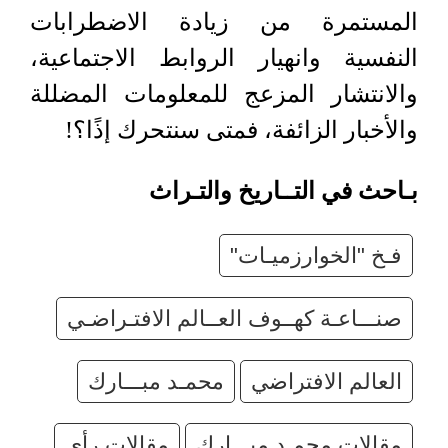
المستمرة من زيادة الاضطرابات
النفسية وانهيار الروابط الاجتماعية،
والانتشار المزعج للمعلومات المضللة
والأخبار الزائفة، فمتى سنتحرك إذًا؟!
بـاحث في التــاريخ والتـراث
فـخ "الخوارزميـات"
صنـــاعـة كهــوف العــالم الافتـراضـي
العالم الافتراضي
محمـد مبـــارك
مقالات محمـد مبـــارك
مقالات رأي