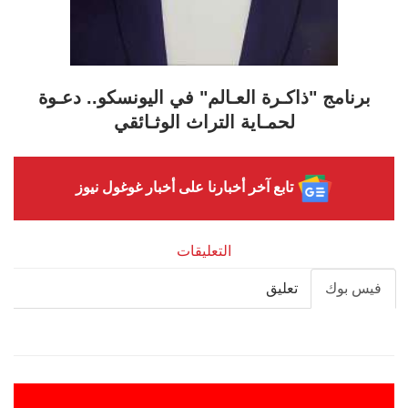
برنامج "ذاكـرة العـالم" في اليونسكو.. دعـوة
لحمـاية التراث الوثـائقي
تابع آخر أخبارنا على أخبار غوغول نيوز
التعليقات
فيس بوك
تعليق