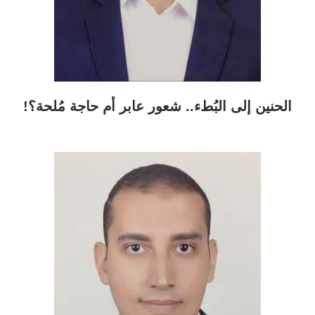
الحنين إلى البُطء.. شعور عابر أم حاجة مُلحة؟!