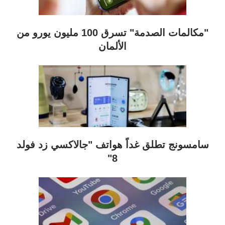
"مكالمات الصدمة" تسرق 100 مليون يورو من
الألمان
سامسونج تطلق غداً هواتف "جالاكسي زد فولد
8"