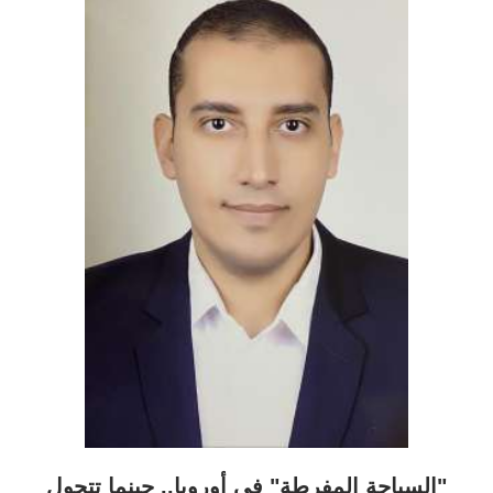
"السياحة المفرطة" في أوروبا.. حينما تتحول