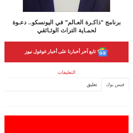
برنامج "ذاكـرة العـالم" في اليونسكو.. دعـوة
لحمـاية التراث الوثـائقي
تابع آخر أخبارنا على أخبار غوغول نيوز
التعليقات
فيس بوك
تعليق