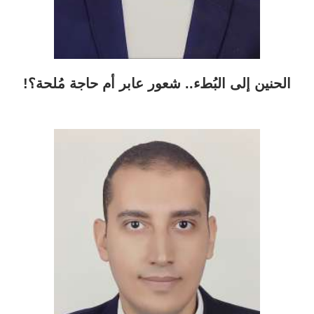
الحنين إلى البُطء.. شعور عابر أم حاجة مُلحة؟!