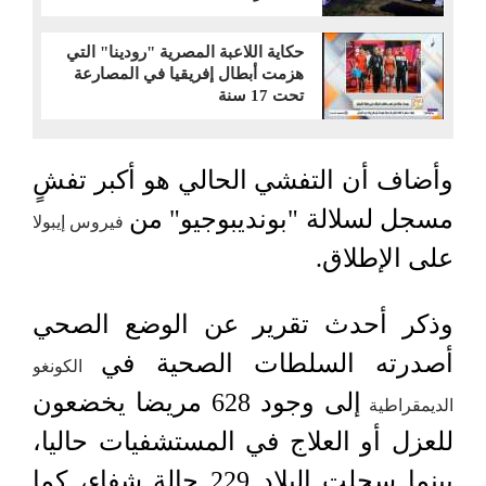
حكاية اللاعبة المصرية "رودينا" التي
هزمت أبطال إفريقيا في المصارعة
تحت 17 سنة
وأضاف أن التفشي الحالي هو أكبر تفشٍ
مسجل لسلالة "بونديبوجيو" من
فيروس إيبولا
على الإطلاق.
وذكر أحدث تقرير عن الوضع الصحي
أصدرته السلطات الصحية في
الكونغو
إلى وجود 628 مريضا يخضعون
الديمقراطية
للعزل أو العلاج في المستشفيات حاليا،
بينما سجلت البلاد 229 حالة شفاء، كما