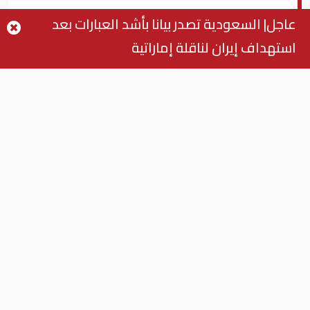
محمد بن راشد مهنئاً الشعب المصري
عاجل| السعودية تصدر بيانا بأشد العبارات بعد
وقيادته: "فرحة العرب اليوم مصرية"
استهداف إيران لناقلة إماراتية
الشيخ محمد بن راشد
بزنس ميدل إيست - أبوظبي