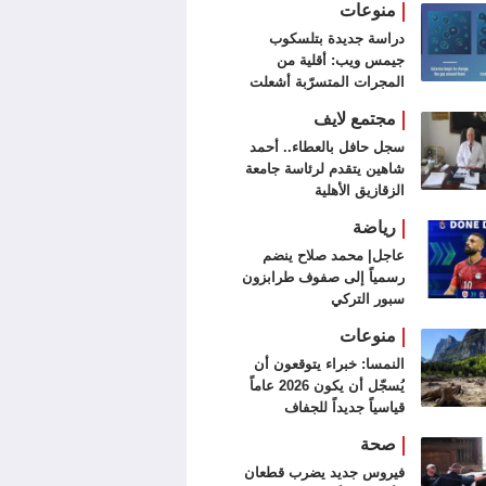
منوعات
دراسة جديدة بتلسكوب
جيمس ويب: أقلية من
المجرات المتسرّبة أشعلت
الكون
مجتمع لايف
سجل حافل بالعطاء.. أحمد
شاهين يتقدم لرئاسة جامعة
الزقازيق الأهلية
رياضة
عاجل| محمد صلاح ينضم
رسمياً إلى صفوف طرابزون
سبور التركي
منوعات
النمسا: خبراء يتوقعون أن
يُسجّل أن يكون 2026 عاماً
قياسياً جديداً للجفاف
صحة
فيروس جديد يضرب قطعان