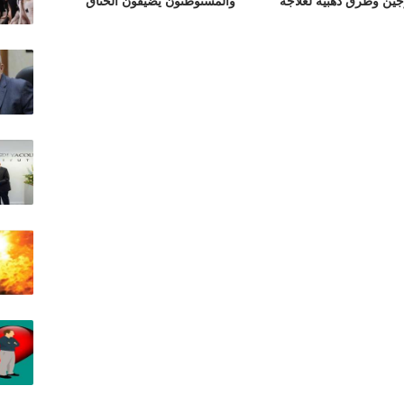
جين وطرق ذهبية لعلاجه
والمستوطنون يضيقون الخناق
على أهالي