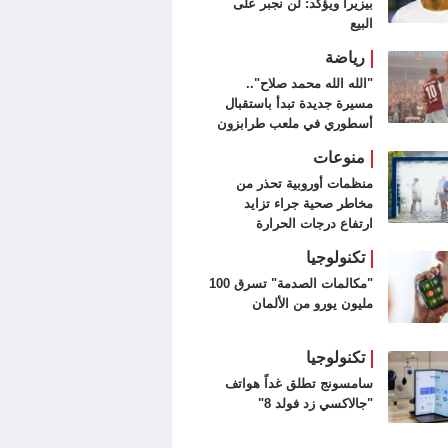
بيزيرا ويؤكد: لن نجبر على
البيع
رياضة
"الله الله محمد صلاح"..
مسيرة جديدة تبدأ باستقبال
أسطوري في ملعب طرابزون
سبور (فيديو وصور)
منوعات
منظمات أوروبية تحذر من
مخاطر صحية جراء تزايد
ارتفاع درجات الحرارة
تكنولوجيا
"مكالمات الصدمة" تسرق 100
مليون يورو من الألمان
تكنولوجيا
سامسونج تطلق غداً هواتف
"جالاكسي زد فولد 8"