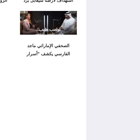
استهداف لأرضنا سيُقابل برد
الزو
الصحفي الإماراتي ماجد
الفارسي يكشف "أسرار
ترامب" مع لبنى