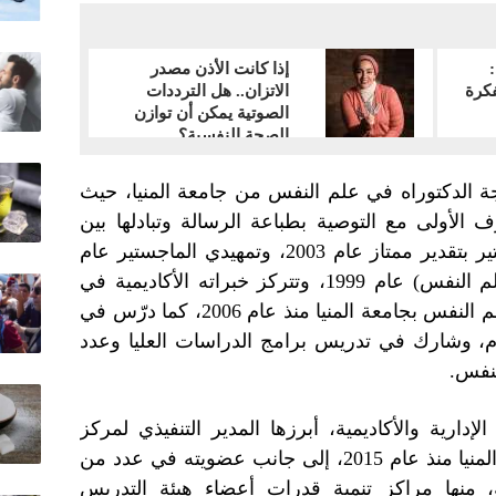
إذا كانت الأذن مصدر
فكرة
الاتزان.. هل الترددات
الصوتية يمكن أن توازن
الصحة النفسية؟
جة الدكتوراه في علم النفس من جامعة المنيا، حيث
20 بمرتبة الشرف الأولى مع التوصية بطباعة الرسالة وتبادلها بين
الجامعات، بعد حصوله على الماجستير بتقدير ممتاز عام 2003، وتمهيدي الماجستير عام
2000، وليسانس الآداب (تخصص علم النفس) عام 1999، وتتركز خبراته الأكاديمية في
التدريس الجامعي، إذ عمل بقسم علم النفس بجامعة المنيا منذ عام 2006، كما درّس في
، وشارك في تدريس برامج الدراسات العليا وعدد
نفس.
دارية والأكاديمية، أبرزها المدير التنفيذي لمركز
الفنون والآداب والمؤتمرات بجامعة المنيا منذ عام 2015، إلى جانب عضويته في عدد من
، منها مراكز تنمية قدرات أعضاء هيئة التدريس