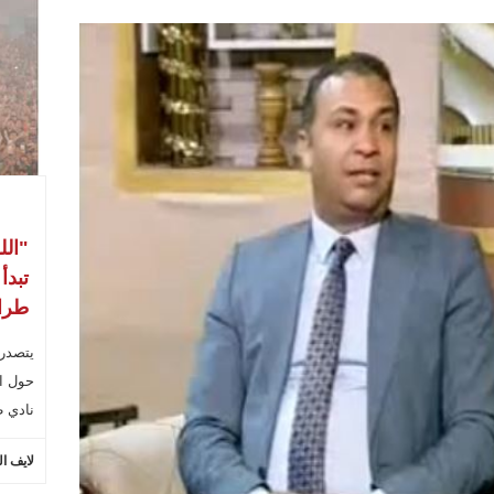
"الل
تبدأ
طراب
يتصدر
حول ال
نادي ط
لايف ا