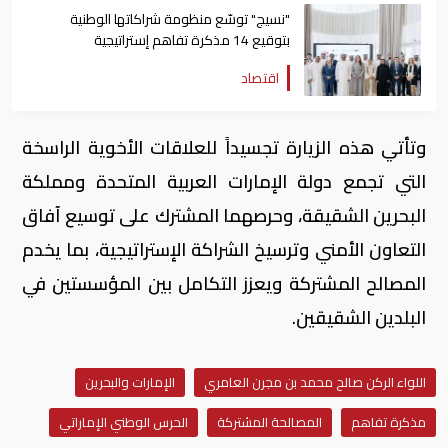
"نسيج" توسّع منظومة شراكاتها الوطنية
بتوقيع 14 مذكرة تفاهم إستراتيجية
اقتصاد
وتأتي هذه الزيارة تجسيداً للعلاقات الأخوية الراسخة
التي تجمع دولة الإمارات العربية المتحدة ومملكة
البحرين الشقيقة، وحرصهما المشترك على توسيع آفاق
التعاون الأمني وترسيخ الشراكة الإستراتيجية، بما يخدم
المصالح المشتركة ويعزز التكامل بين المؤسستين في
البلدين الشقيقين.
اللواء الركن صالح محمد بن مجرن العامري
الإمارات والبحرين
مذكرة تفاهم
المصالحة المشتركة
الحرس الوطني الإماراتي