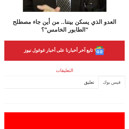
العدو الذي يسكن بيننا.. من أين جاء مصطلح
"الطابور الخامس"؟
تابع آخر أخبارنا على أخبار غوغول نيوز
التعليقات
فيس بوك
تعليق