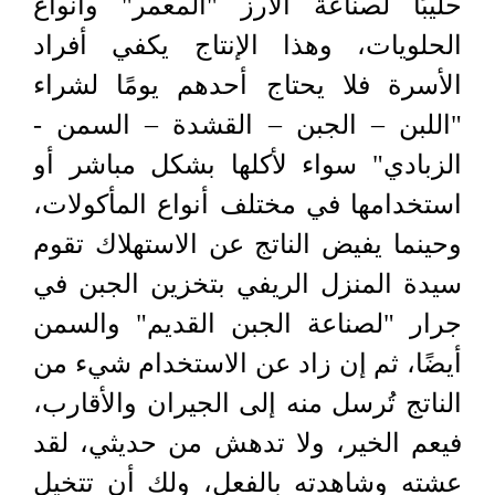
حليبًا لصناعة الأرز "المعمر" وأنواع
الحلويات، وهذا الإنتاج يكفي أفراد
الأسرة فلا يحتاج أحدهم يومًا لشراء
"اللبن – الجبن – القشدة – السمن -
الزبادي" سواء لأكلها بشكل مباشر أو
استخدامها في مختلف أنواع المأكولات،
وحينما يفيض الناتج عن الاستهلاك تقوم
سيدة المنزل الريفي بتخزين الجبن في
جرار "لصناعة الجبن القديم" والسمن
أيضًا، ثم إن زاد عن الاستخدام شيء من
الناتج تُرسل منه إلى الجيران والأقارب،
فيعم الخير، ولا تدهش من حديثي، لقد
عشته وشاهدته بالفعل، ولك أن تتخيل