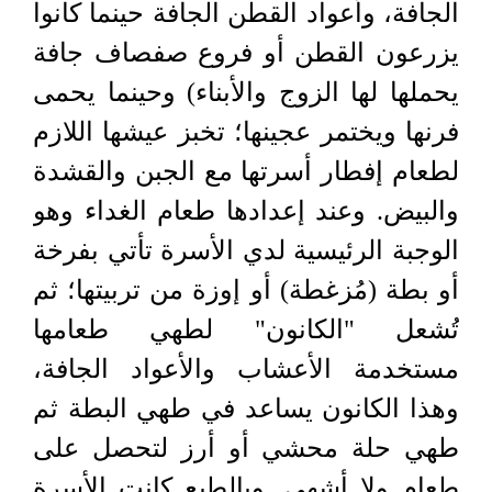
الجافة، وأعواد القطن الجافة حينما كانوا
يزرعون القطن أو فروع صفصاف جافة
يحملها لها الزوج والأبناء) وحينما يحمى
فرنها ويختمر عجينها؛ تخبز عيشها اللازم
لطعام إفطار أسرتها مع الجبن والقشدة
والبيض. وعند إعدادها طعام الغداء وهو
الوجبة الرئيسية لدي الأسرة تأتي بفرخة
أو بطة (مُزغطة) أو إوزة من تربيتها؛ ثم
تُشعل "الكانون" لطهي طعامها
مستخدمة الأعشاب والأعواد الجافة،
وهذا الكانون يساعد في طهي البطة ثم
طهي حلة محشي أو أرز لتحصل على
طعام ولا أشهى. وبالطبع كانت الأسرة