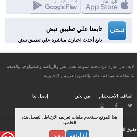
تابعنا علي تطبيق نبض
تابع أحدث اخبارك مباشرة علي تطبيق نبض
لايف هي عبارة عن مجلة متنوعة تضم الفن والرياضة والتكنولوجيا والصحة
والثقافة والسياحة ناطقة باللغتين العربية والإنجليزية
اتفاقيه الاستخدام
من نحن
إتصل بنا
هذا الموقع يستخدم ملفات تعريف الارتباط . لتفعيل هذه
الخاصية
حقوق النشر محفوظة © لـ ميديانيتشر 2015.
أنا أوافق
رفض