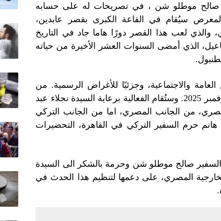
، صالح موطلو شن ، في تصريحات له على حسابه
صة X، إلى أن المعرض سيُقام في القاعة الكبرى بقصر عابدين،
والذي لعب هذا القصر دورًا هاما جاد في التاريخ
ل، الذي أمضى السنوات العشر الأخيرة من حياته
طنبول.
 العامة والاجتماعية، وجزئيًا للأغراض الرسمية. من
المقرر أن يُقام هذا الحدث في 19 نوفمبر 2025. وستُقام الفعالية برعاية السيدة نجلاء عبد
مصري، من الجانب المصري، اما من الجانب التركي
انم حرم السفير التركي في القاهرة، التحضيرات
ته على منصة X، توجه السفير صالح موطلو شن وحرمة بالشكر الى السيدة
الخارجية المصري، على دعمها لتنظيم هذا الحدث في