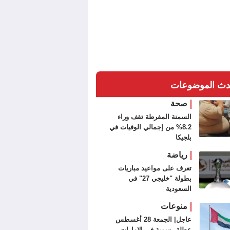
دث الموضوعات
صحة
السمنة المفرطة تقف وراء
8.2% من إجمالي الوفيات في
بلجيكا
رياضة
تعرف على مواعيد مباريات
بطولة "خليجي 27" في
السعودية
منوعات
عاجل| الجمعة 28 أغسطس
عطلة رسمية في الإمارات