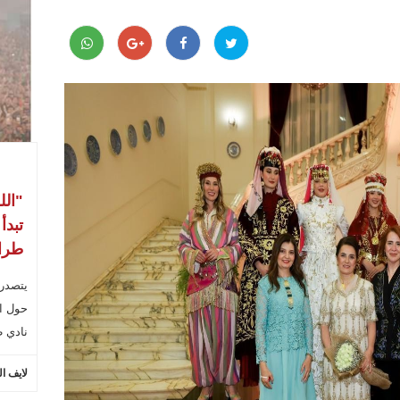
"الل
تبدأ
طراب
يتصدر
حول ال
نادي ط
لايف ا