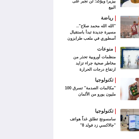
بيزيرا ويؤكد: لن نجبر على
البيع
رياضة
"الله الله محمد صلاح"..
مسيرة جديدة تبدأ باستقبال
أسطوري في ملعب طرابزون
سبور (فيديو وصور)
منوعات
منظمات أوروبية تحذر من
مخاطر صحية جراء تزايد
ارتفاع درجات الحرارة
تكنولوجيا
"مكالمات الصدمة" تسرق 100
مليون يورو من الألمان
تكنولوجيا
سامسونج تطلق غداً هواتف
"جالاكسي زد فولد 8"