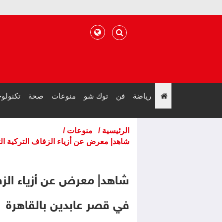
رياضة
فن
توك شو
منوعات
صحة
تكنولوج
";
الرئيسية
/
منوعات
/
شاهد| معرض عن أزياء الزفاف التركية ال
شاهد| معرض عن أزياء الزف
في قصر عابدين بالقاهرة