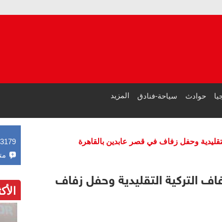
مصر واليو
طرابزون سبور يبيع 15 ألف قميص
المزيد
يا
حوادث
سياحة-فنادق
تقليدية وحفل زفاف في قصر عابدين بالقاهرة
43179
مت
اف التركية التقليدية وحفل زفاف
الأك