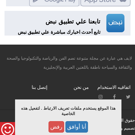
تابعنا علي تطبيق نبض
تابع أحدث اخبارك مباشرة علي تطبيق نبض
لايف هي عبارة عن مجلة متنوعة تضم الفن والرياضة والتكنولوجيا والصحة
والثقافة والسياحة ناطقة باللغتين العربية والإنجليزية
اتفاقيه الاستخدام
من نحن
إتصل بنا
هذا الموقع يستخدم ملفات تعريف الارتباط . لتفعيل هذه
الخاصية
حقوق النشر محفوظة © لـ ميديانيتشر 2015.
أنا أوافق
رفض
تصميم وبرمجة فريق التطوير بمؤسسة ميديانيتشر