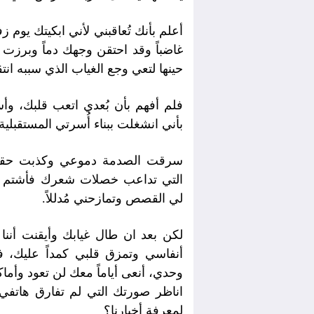
أعلم بأنك تُعاقبني لأني ابكيتك يوم
غاضباً وقد احتقن وجهك دماً وبرزت
حينها لتعي وجع الغياب الذي سببه انت
فلم أفهم بأن بُعدي اتعب قلبك، وأ
بأني انشغلت ببناء أُسرتي المستقبلي
سرقت الصدمة دموعي وكذبت حقيقة غي
التي تداعب خصلات شعرك فأشتم أن
لي القصص وتمازحني مُدللاً.
لكن بعد ان طال غيابك وأيقنت أننا
أنفاسي وتمزق قلبي كمداً عليك، 
وحدي، أنعى أياماً معك لن تعود و
اناظر صورتك التي لم تفارق هاتفي
لمعرفة أخبارنا؟