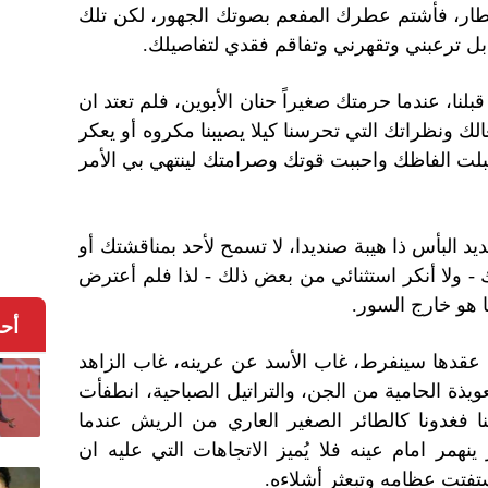
مطار، فأشتم عطرك المفعم بصوتك الجهور، لكن تلك
 بل ترعبني وتقهرني وتفاقم فقدي لتفاصيلك.
لنا، عندما حرمتك صغيراً حنان الأبوين، فلم تعتد ان
لك ونظراتك التي تحرسنا كيلا يصيبنا مكروه أو يعكر
ت الفاظك واحببت قوتك وصرامتك لينتهي بي الأمر
د البأس ذا هيبة صنديدا، لا تسمح لأحد بمناقشتك أو
ك - ولا أنكر استثنائي من بعض ذلك - لذا فلم أعترض
ما هو خارج السور.
أح
ت عقدها سينفرط، غاب الأسد عن عرينه، غاب الزاهد
عويذة الحامية من الجن، والتراتيل الصباحية، انطفأت
 فغدونا كالطائر الصغير العاري من الريش عندما
ر امام عينه فلا يُميز الاتجاهات التي عليه ان
تفتت عظامه وتبعثر أشلاءه.