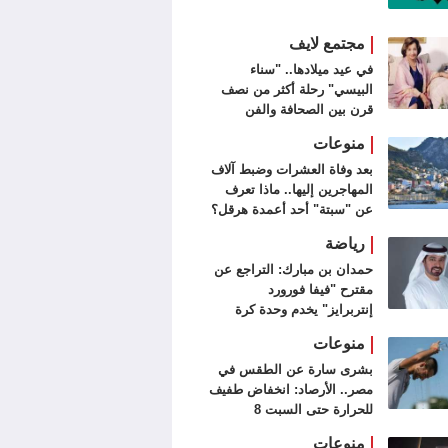
مجتمع لايف
في عيد ميلادها.. "سناء
البيسي" رحلة أكثر من نصف
قرن بين الصحافة والفن
التشكيلي
منوعات
بعد وفاة العشرات وضبط آلاف
المهاجرين إليها.. ماذا تعرف
عن "سبتة" أحد أعمدة هرقل؟
رياضة
حمدان بن مبارك: التراجع عن
مقترح "فيفا فورورد
إنتربرايز" يخدم وحدة كرة
القدم
منوعات
بشرى سارة عن الطقس في
مصر.. الأرصاد: انخفاض طفيف
للحرارة حتى السبت 8
أغسطس
منوعات