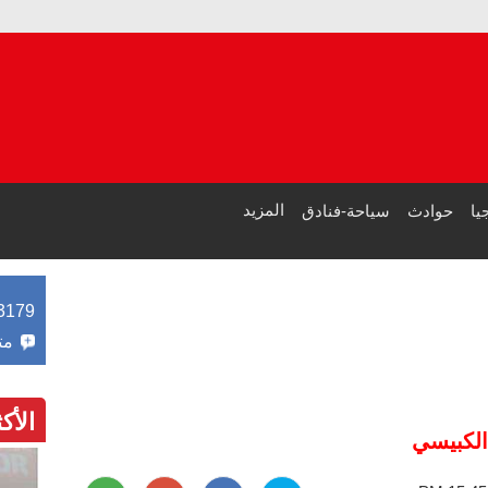
العداءة
دراسة 
المزيد
يا
حوادث
سياحة-فنادق
3179
مت
الأك
الكبيسي