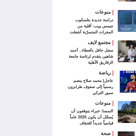
منوعات
دراسة جديدة بتلسكوب
جيمس ويب: أقلية من
المجرات المتسرّبة أشعلت
الكون
مجتمع لايف
سجل حافل بالعطاء.. أحمد
شاهين يتقدم لرئاسة جامعة
الزقازيق الأهلية
رياضة
عاجل| محمد صلاح ينضم
رسمياً إلى صفوف طرابزون
سبور التركي
منوعات
النمسا: خبراء يتوقعون أن
يُسجّل أن يكون 2026 عاماً
قياسياً جديداً للجفاف
صحة