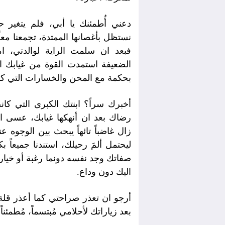
دعني أُطمئنك يا أبي، فلم يتغير ح
نستظل بأغصانها الممتدة، تجمعنا معاً
فبعد ان سلمت الراية لوالدتي، ا
الضعيفة استمدت القوة من غيابك ال
بحكمة مع المحن والخسارات التي ك
أخبرك سراً؟ ابنتك الكبرى التي كان
رضاك بعد ان أنهكها غيابك، عسى ان
زال غاضباً تائهاً يبحث بين الوجوه عن
ليحتمل ألمَ رحيلك، استندنا جميعاً ب
صفاتك وجد نفسه دونما رغبة أو خيار
اليك دون وداع.
أرجو ان تعذر صراحتي كما أعذر قلة
بعد زياراتك لأحلامي مُبتسماً، مُطمئن