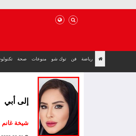
رياضة
فن
توك شو
منوعات
صحة
تكنولوج
";
إلى أبي
شيخة غانم 