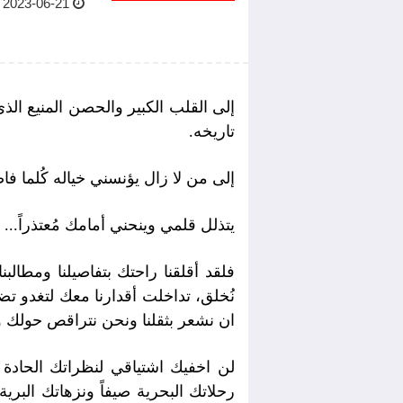
2023-06-21 15:45 PM
إلى القلب الكبير والحصن المنيع ال
تاريخه.
إلى من لا زال يؤنسني خياله كُلما 
يتذلل قلمي وينحني أمامك مُعتذراً...
فلقد أقلقنا راحتك بتفاصيلنا ومطالبن
نُخلق، تداخلت أقدارنا معك لتغدو تض
ان نشعر بثقلنا ونحن نتراقص حولك 
لن اخفيك اشتياقي لنظراتك الحادة 
رحلاتك البحرية صيفاً ونزهاتك البر