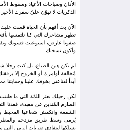
الأذان وصباحات الأعياد وسقوط الأ
الذكريات لا تهوّن عليّ سفرك الأخير
الآن بت أفهم بأن الحياة قست عليك قب
تظهر مشاعرك التي كنا نلتمسها بأفعا
صفونا عارض، استوعبت قسوتك وتقبل
وأكون نسختك.
لم تكن هين الطباع، بل كنت رجلا شدي
مُخالفة أوامرك أو الخروج إلا برفقت
أبداً لقناعتي بخوفك علينا وحمايتنا م
لكن رحيلك بعثر اللمّة التي ما ظنن
الصارم المُتدين عن معبدة، فقدنا الت
الشمعة وانكمش شعاعها المحيط بنا
يُرمى وسط طريق مزدحم والمطر ينهم
يسلكها ليتفادى ضربات الزمن التي س