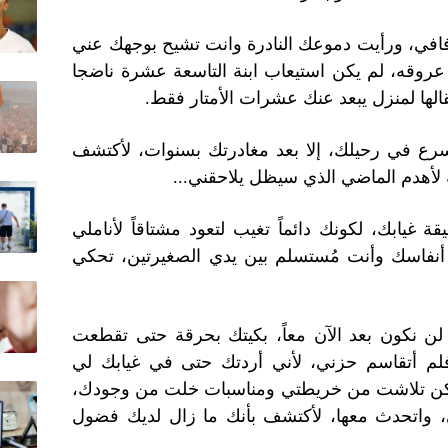
 زفافي، ورأيت دموعك النادرة وانت تشيح بوجهك عني
 عروقه، لم يكن استيعاب ابنة التاسعة عشرة ناضجا
قالها لمنزل يبعد عنك عشرات الأمتار فقط.
سرع في رحيلك، إلا بعد مغادرتك بسنوات، لأكتشف
ة لأهدم الماضي الذي سيظل يلاحقني...
ابك، لكونك دائماً تغيب لتعود مشتاقاً لأناملي
فاسك وأنت مُستسلم بين يدي الصغيرتين، تحكي
 لن نكون بعد الآن معاً، بكيتك بحرقة حتى تقطعت
فلم أتقاسم حزني، لأني أردتك حتى في غيابك لي
أماكن تلاشت من خريطتي ومناسبات خلت من وجودك،
، واتحدث معها، لأكتشف بأنك ما زال لديك فضول