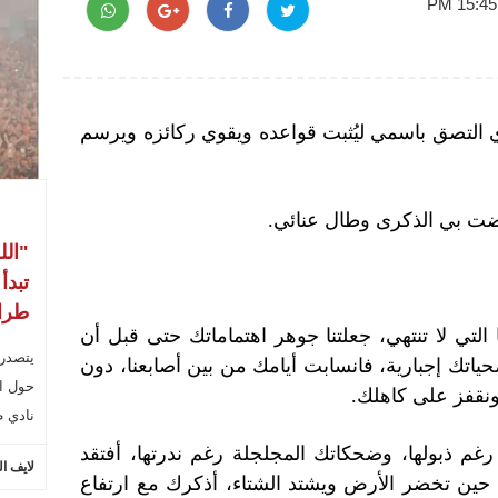
ذي التصق باسمي ليُثبت قواعده ويقوي ركائزه ويرسم
فاضت بي الذكرى وطال عنائي.
"الل
تبدأ
طراب
ا التي لا تنتهي، جعلتنا جوهر اهتماماتك حتى قبل أن
يتصدر
حياتك إجبارية، فانسابت أيامك من بين أصابعنا، دون
حول ال
ونقفز على كاهلك.
نادي ط
رغم ذبولها، وضحكاتك المجلجلة رغم ندرتها، أفتقد
لايف ا
ية حين تخضر الأرض ويشتد الشتاء، أذكرك مع ارتفاع