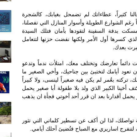
النا كثيراً، عطاءاتك لم تضمحل بغيابك، كالشجرة
 رغم الشوارع الطويلة وأسوار المنازل التي تفصلنا،
مسكت بدفة السفينة لتقودها بأمان فتلك السيدة
ذي كسرها أول الأمر ولكنها نفضت حزنها لتتعامل
برت بعدك.
ت دائماً تعارضك وتختلف معك، امتلأت ندماً وتدعو
 تعود أيامك لتختبئ بين جناحيك، وأخي الصغير ما
ك، تركته بعُمر لم يكن فيه صغيراً لينسى، ولا كبيراً
كتف أخينا الكبير الذي ولد بلا طفولة أبا صغير يحمل
 يحمل أقدارنا بعد ان قرر أحد أخوتي فجأة ان يذهب
 تواصلك، لذا لن أكف عن تسطير كلماتي التي تثور
اً، لتنفرج اساريري مع الصباح فتُضيئ أحلك أيامي.