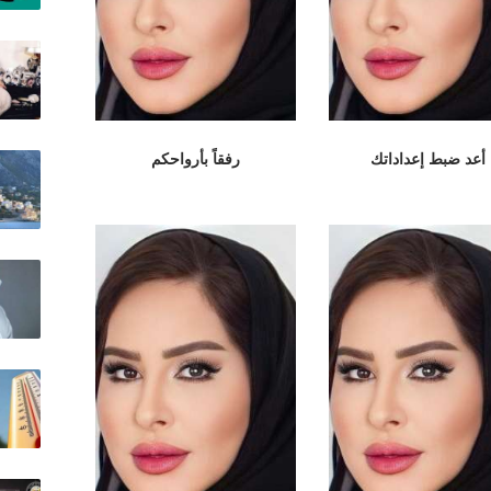
أعد ضبط إعداداتك
رفقاً بأرواحكم