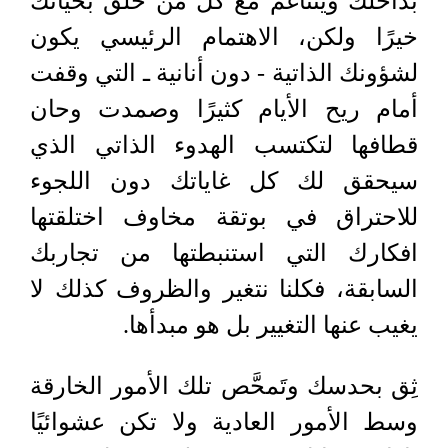
بداخلك ويتناغم مع كلّ من حلق بحياتك
خيرًا ولكن، الاهتمام الرئيسي يكون
لشؤونك الذاتية - دون أنانية ـ التي وقفت
أمام ريح الأيام كثيرًا وصمدت وحان
قطافها لتكتسب الهدوء الذاتي الذي
سيحقق لك كل غاياتك دون اللجوء
للاحتراق في بوتقة مخاوف اختلقتها
افكارك التي استنبطتها من تجاربك
السابقة، فكلنا نتغير والظروف كذلك لا
يغيب عنها التغيير بل هو مبدأها.
ثِق بحدسك وتَمحَّص تلك الأمور الخارقة
وسط الأمور العادية ولا تكن عشوائيًا