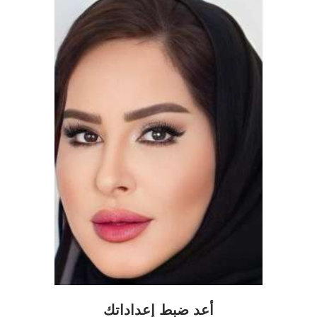
أعد ضبط إعداداتك