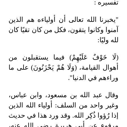
تفسيره :
"يخبرنا الله تعالى أن أولياءه هم الذين
آمنوا وكانوا يتقون، فكل من كان تقيًا كان
لله وليًا:
(لَا خَوْفٌ عَلَيْهِمْ) فيما يستقبلون من
أهوال القيامة، (وَلَا هُمْ يَحْزَنُونَ) على ما
وراءهم في الدنيا".
وقال عبد الله بن مسعود، وابن عباس،
وغير واحد من السلف: أولياء الله الذين
إذا رُؤوا ذُكِر الله. وقد ورد هذا في حديث
مرفوع عن أبي هريرة رضي الله عنه،