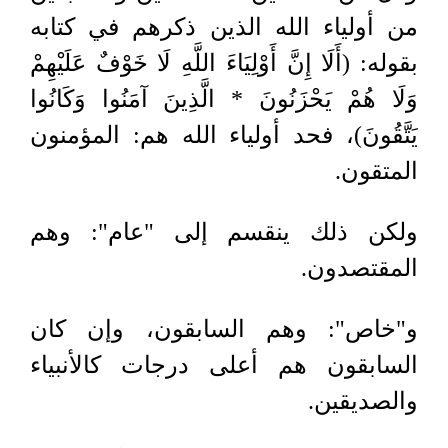
من أولياء الله الذين ذكرهم في كتابه
بقوله: (أَلَا إِنَّ أَوْلِيَاءَ اللَّهِ لَا خَوْفٌ عَلَيْهِمْ
وَلَا هُمْ يَحْزَنُونَ * الَّذِينَ آمَنُوا وَكَانُوا
يَتَّقُونَ)، فحد أولياء الله هم: المؤمنون
المتقون.
ولكن ذلك ينقسم إلى "عام": وهم
المقتصدون.
و"خاص": وهم السابقون، وإن كان
السابقون هم أعلى درجات كالأنبياء
والصديقين.