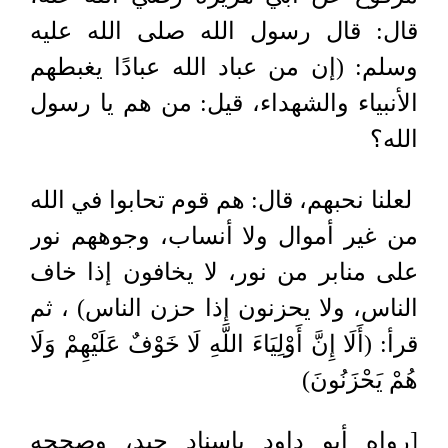
قال: قال رسول الله صلى الله عليه
وسلم: (إن من عباد الله عبادًا يغبطهم
الأنبياء والشهداء، قيل: من هم يا رسول
الله؟
لعلنا نحبهم، قال: هم قوم تحابوا في الله
من غير أموال ولا أنساب، وجوههم نور
على منابر من نور، لا يخافون إذا خاف
الناس، ولا يحزنون إذا حزن الناس) ، ثم
قرأ: (أَلَا إِنَّ أَوْلِيَاءَ اللَّهِ لَا خَوْفٌ عَلَيْهِمْ وَلَا
هُمْ يَحْزَنُونَ)
[رواه أبو داود بإسناد جيد، وصححه