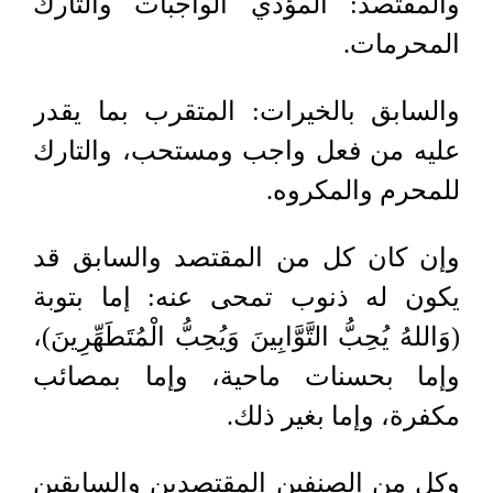
والمقتصد: المؤدي الواجبات والتارك
المحرمات.
والسابق بالخيرات: المتقرب بما يقدر
عليه من فعل واجب ومستحب، والتارك
للمحرم والمكروه.
وإن كان كل من المقتصد والسابق قد
يكون له ذنوب تمحى عنه: إما بتوبة
(وَاللهُ يُحِبُّ التَّوَّابِينَ وَيُحِبُّ الْمُتَطَهِّرِينَ)،
وإما بحسنات ماحية، وإما بمصائب
مكفرة، وإما بغير ذلك.
وكل من الصنفين المقتصدين والسابقين