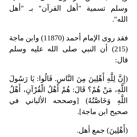
وسلم تسمية "أهل القرآن" بـ "أهل
الله".
فقد روى الإمام أحمد (11870) وابن ماجة
(215) أن النبي صلى الله عليه وسلم
قال:
(إِنَّ لِلَّهِ أَهْلِينَ مِنَ النَّاسِ. قَالُوا: يَا رَسُولَ
اللَّهِ، مَنْ هُمْ؟ قَالَ: هُمْ أَهْلُ الْقُرْآنِ، أَهْلُ
اللَّهِ وَخَاصَّتُهُ) [وصححه الألباني في
صحيح ابن ماجة].
(أَهْلِينَ) جمع أهل.