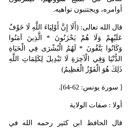
أوامره، ويجتنبون نواهيه.
قال الله تعالى: (أَلَا إِنَّ أَوْلِيَاءَ اللَّهِ لَا خَوْفٌ
عَلَيْهِمْ وَلَا هُمْ يَحْزَنُونَ * الَّذِينَ آمَنُوا
وَكَانُوا يَتَّقُونَ * لَهُمُ الْبُشْرَى فِي الْحَيَاةِ
الدُّنْيَا وَفِي الْآخِرَةِ لَا تَبْدِيلَ لِكَلِمَاتِ اللَّهِ
ذَلِكَ هُوَ الْفَوْزُ الْعَظِيمُ)
[ سورة يونس: 62-64].
أولا : صفات الولاية
قال الحافظ ابن كثير رحمه الله في