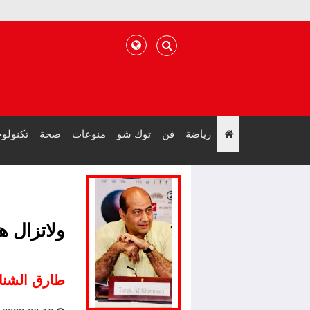
رياضة
فن
توك شو
منوعات
صحة
تكنولوج
";
ولاتزال ه
طارق الشنا