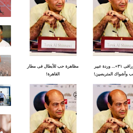
«أوراقى ٣١»... وردة عبير
مظاهرة حب للأبطال فى مطار
ب وأشواك المتربصين!
القاهرة!