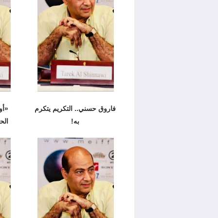
فاروق حسني.. التكريم يتكرم
به!
الح