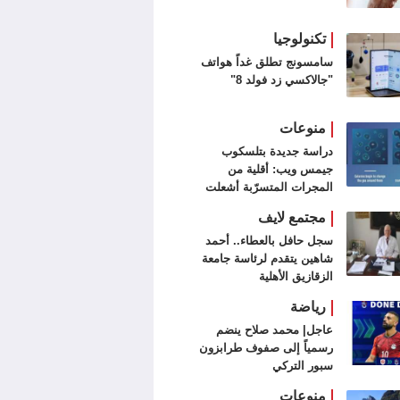
تكنولوجيا
سامسونج تطلق غداً هواتف
"جالاكسي زد فولد 8"
منوعات
دراسة جديدة بتلسكوب
جيمس ويب: أقلية من
المجرات المتسرّبة أشعلت
الكون
مجتمع لايف
سجل حافل بالعطاء.. أحمد
شاهين يتقدم لرئاسة جامعة
الزقازيق الأهلية
رياضة
عاجل| محمد صلاح ينضم
رسمياً إلى صفوف طرابزون
سبور التركي
منوعات