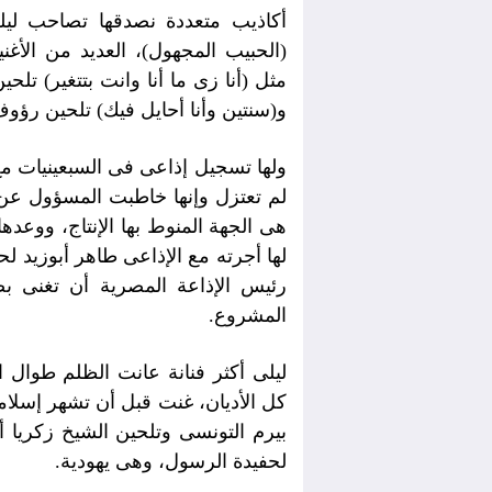
(الحبيب المجهول)، العديد من الأغن
مثل (أنا زى ما أنا وانت بتتغير) تلحي
و(سنتين وأنا أحايل فيك) تلحين رؤو
ولها تسجيل إذاعى فى السبعينيات مع ا
لم تعتزل وإنها خاطبت المسؤول عن 
هى الجهة المنوط بها الإنتاج، ووعد
لها أجرته مع الإذاعى طاهر أبوزيد 
رئيس الإذاعة المصرية أن تغنى بص
المشروع.
ليلى أكثر فنانة عانت الظلم طوال 
كل الأديان، غنت قبل أن تشهر إسلامه
بيرم التونسى وتلحين الشيخ زكريا أح
لحفيدة الرسول، وهى يهودية.