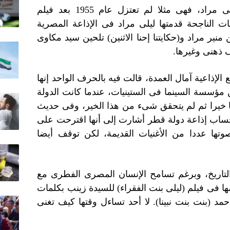
أكاذيب متعددة نصدقها تصاحب ليلى مراد، فهى مثلا لم تعتزل عام 1955 بعد فيلم
يات الناجحة قدمتها ليلى مراد فى الإذاعة المصرية
ن منير مراد و(حكايتنا إحنا الاثنين) تلحين سيد مكاوى
ف ذهنى وغيرها.
لإذاعية آمال العمدة، قالت فيه بالحرف الواحد إنها
مؤسسة السينما فى الستينيات، عندما كانت الدولة
ها خيرا ثم لم يتحقق شىء من هذا الخير، وفى حديث
لحساب إذاعة دولة قطر أشارت إلى أنها اقترحت على
وتها عددا من الأغنيات القديمة، لكن توقف أيضا
التاريخ، وبرغم تسامح الإنسان المصرى الفطرى مع
ا فى فيلم (ليلى بنت الفقراء) للسيدة زينب بكلمات
مد (بنت بنت نبينا). لا أحد تساءل وقتها كيف تغنى