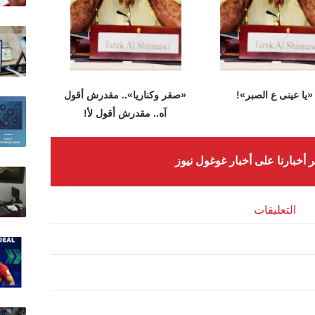
«يا عينى ع الصبر»!
«صقر وكناريا».. مقدرش أقول
آه.. مقدرش أقول لأ!
ر أخبارنا على أخبار غوغول نيوز
التعليقات