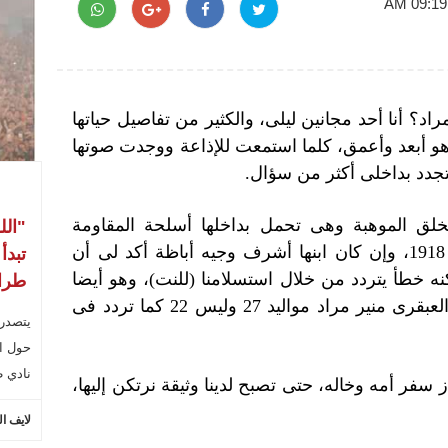
؟ أنا أحد مجانين ليلى، والكثير من تفاصيل حياتها
هو أبعد وأعمق، كلما استمعت للإذاعة ووجدت صوتها
جدد بداخلى أكثر من سؤال.
خلق الموهبة وهى تحمل بداخلها أسلحة المقاومة
"الل
والبقاء، ليلى مراد مواليد 17 فبراير 1918، وإن كان ابنها أشرف وجيه أباظة أكد لى أن
تبدأ
نه خطأ يتردد من خلال استسلامنا (للنت)، وهو أيضا
طراب
يشير إلى أن خاله الموسيقار الكبير العبقرى منير مراد مواليد 27 وليس 22 كما تردد فى
يتصدر
حول ال
نادي ط
فر أمه وخاله، حتى تصبح لدينا وثيقة نرتكن إليها،
لايف ا