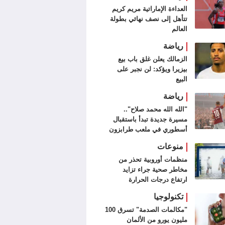
العداءة الإماراتية مريم كريم
تتأهل إلى نصف نهائي بطولة
العالم
رياضة
الزمالك يعلن غلق باب بيع
بيزيرا ويؤكد: لن نجبر على
البيع
رياضة
"الله الله محمد صلاح"..
مسيرة جديدة تبدأ باستقبال
أسطوري في ملعب طرابزون
سبور (فيديو وصور)
منوعات
منظمات أوروبية تحذر من
مخاطر صحية جراء تزايد
ارتفاع درجات الحرارة
تكنولوجيا
"مكالمات الصدمة" تسرق 100
مليون يورو من الألمان