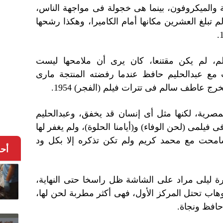
ة والميكروفون، بينما هى خجولة فى مواجهة الناس،
م تبلغ العشرين مكانها أمام الكاميرا، وهكذا رشحها
م، لم يكن مقتنعا، كان يرى أن ملامحها ليست
ث مع عبدالحليم حافظ عندما رفضته المنتجة مارى
 عاطف سالم فى تترات فيلم (الفجر) 1954.
صرية، لكنها مثل أى إنسان قد يخفق، وعبدالحليم
 فيلمى (لحن الوفاء) و(أيامنا الحلوة)، ولم يغفر لها
 تسامحت مع محمد كريم ولم تكن تذكره إلا بكل ود
أح
 ليلى مراد على الشاشة ظل راسخا حتى النهاية،
اب تحتل المركز الأول، فهى أكثر مطربة لحن لها،
 حافظ ونجاة.