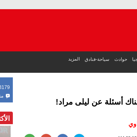
مصر والي
طرابزون سبور يبيع 15 ألف ق
المزيد
يا
حوادث
سياحة-فنادق
3179
مت
ناك أسئلة عن ليلى مراد!
الأك
وي