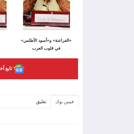
«الفراعنة» و«أسود الأطلس»
في قلوب العرب
تابع آخ
فيس بوك
تعليق