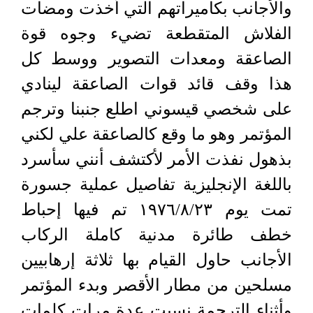
والأجانب بكاميراتهم التي أخذت ومضات
الفلاش المتقطعة تضيء وجوه قوة
الصاعقة ومعدات التصوير ووسط كل
هذا وقف قائد قوات الصاعقة لينادي
على شخصي قيسوني اطلع جنبنا وترجم
المؤتمر وهو ما وقع كالصاعقة علي لكني
بذهول نفذت الأمر لأكتشف أنني سأسرد
باللغة الإنجليزية تفاصيل عملية جسورة
تمت يوم ١٩٧٦/٨/٢٣ تم فيها إحباط
خطف طائرة مدنية كاملة الركاب
الأجانب حاول القيام بها ثلاثة إرهابيين
مسلحين من مطار الأقصر وبدء المؤتمر
وأثناء الترجمة نسيت عدة مرات كلمات