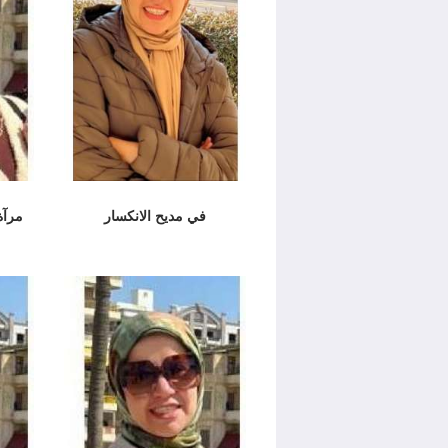
في مديح الانكسار
مرآة