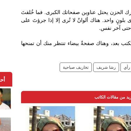
تترك الحزن يحتل عناوين صفحاتك الكبرى. فما خُلقتَ
وى بلونٍ واحد. هناك ألوانٌ لا تُرى إلا إذا جرؤتَ على
حتى آخر نفس.
كتب بعد، وهناك صفحةٌ بيضاء تنتظر منك أن تمنحها
رأي
رشا شريف
تخاريف صباحية
أح
يد من مقالات الكاتب