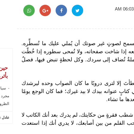
 تسمح لصوتٍ غير صوتك أن يُملي عليك ما تُسطِّره.
طبعه إذا شاخت صفحاته، ولا تُمحى سطوره إذا خُطّت
ملةٌ تُضاف إلى سردك. وكل لحظةٍ تنبض فيها، فصلٌ
حين 
بأثر
خطأتَ إلا لترى دروبًا ما كان الصواب وحده ليرشدك
- سياس
 كتابٍ عنوانه بيدك لا بيد غيرك؛ فما كان الوجع يومًا
مجرد ك
عدها ما تشاء.
الظروف
شطب فقرةٍ من حكايتك، لم يدرك بعد أنك الكاتب لا
عادل ع
 القلم من بين أصابعك، لا يدري أنك إذا استعدت