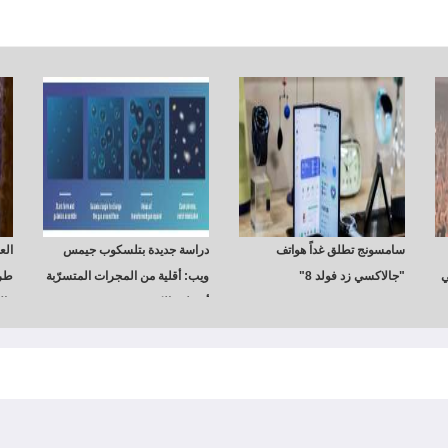
سامسونج تطلق غداً هواتف
دراسة جديدة بتلسكوب جيمس
الع
ي
"جالاكسي زد فولد 8"
ويب: أقلية من المجرات المتسرّبة
طري
أشعلت الكون
وال