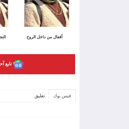
أقفال من داخل الروح
النج
تابع آخ
فيس بوك
تعليق