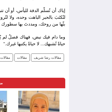
إياك أن تُسلّم الدفة لليأس، أو أن 
لتُكتَبَ بالحبر الباهت وحده، ولا لتُر
بثّها من روحك، ومددتَ بها سطورك 
وما دام فيك نبض، فهناك فصلٌ لم يُ
حياةً تُشبهك... لا حياةً يكتبها غيرك."
مقالات رشا شريف
مقالات
مقالات 
مز