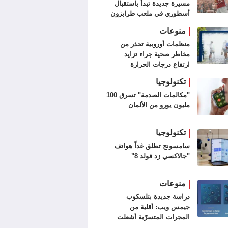
مسيرة جديدة تبدأ باستقبال
أسطوري في ملعب طرابزون
سبور (فيديو وصور)
منوعات
منظمات أوروبية تحذر من
مخاطر صحية جراء تزايد
ارتفاع درجات الحرارة
تكنولوجيا
"مكالمات الصدمة" تسرق 100
مليون يورو من الألمان
تكنولوجيا
سامسونج تطلق غداً هواتف
"جالاكسي زد فولد 8"
منوعات
دراسة جديدة بتلسكوب
جيمس ويب: أقلية من
المجرات المتسرّبة أشعلت
الكون