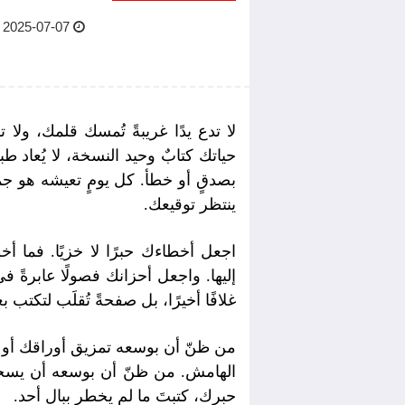
2025-07-07 06:03 AM
لا تدع يدًا غريبةً تُمسك قلمك، ولا
حياتك كتابٌ وحيد النسخة، لا يُعاد 
بصدقٍ أو خطأ. كل يومٍ تعيشه هو ج
ينتظر توقيعك.
اجعل أخطاءك حبرًا لا خزيًا. فما أ
إليها. واجعل أحزانك فصولًا عابرةً في
غلافًا أخيرًا، بل صفحةً تُقلَب لتكتب ب
من ظنّ أن بوسعه تمزيق أوراقك أو 
الهامش. من ظنّ أن بوسعه أن يسحب
حبرك، كتبتَ ما لم يخطر ببال أحد.