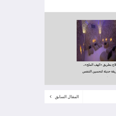
التشكيلي
لاج بطريق «كهف الملح»..
قة حديثة لتحسين التنفس
استرخاء
المقال السابق