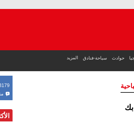
المزيد
يا
حوادث
سياحة-فنادق
احية
3179
مت
بك
الأك