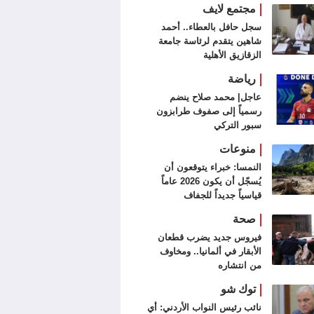
مجتمع لايف
سجل حافل بالعطاء.. أحمد
شاهين يتقدم لرئاسة جامعة
الزقازيق الأهلية
رياضة
عاجل| محمد صلاح ينضم
رسمياً إلى صفوف طرابزون
سبور التركي
منوعات
النمسا: خبراء يتوقعون أن
يُسجّل أن يكون 2026 عاماً
قياسياً جديداً للجفاف
صحة
فيروس جديد يضرب قطعان
الأبقار في ألمانيا.. ومخاوف
من انتشاره
توك شو
نائب رئيس النواب الأردني: أي