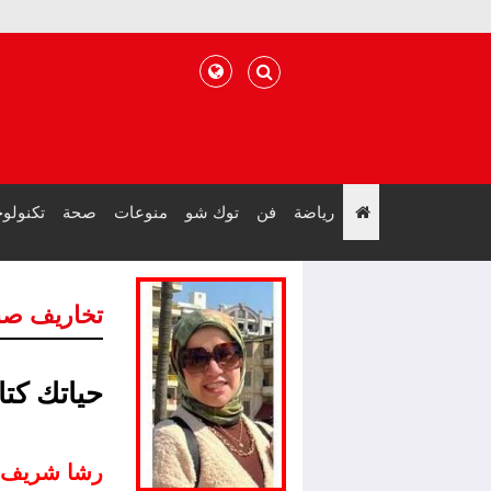
رياضة
فن
توك شو
منوعات
صحة
تكنولوج
";
تخاريف صب
حياتك كتا
رشا شريف