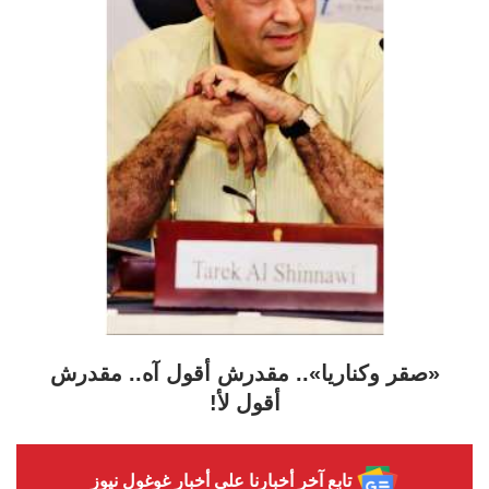
«صقر وكناريا».. مقدرش أقول آه.. مقدرش
أقول لأ!
تابع آخر أخبارنا على أخبار غوغول نيوز