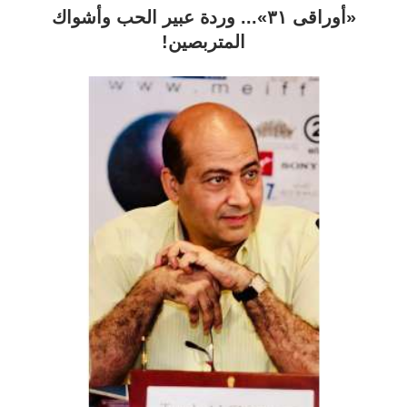
«أوراقى ٣١»... وردة عبير الحب وأشواك
المتربصين!