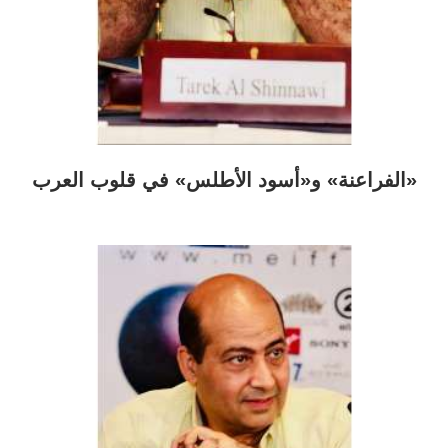
«الفراعنة» و«أسود الأطلس» في قلوب العرب