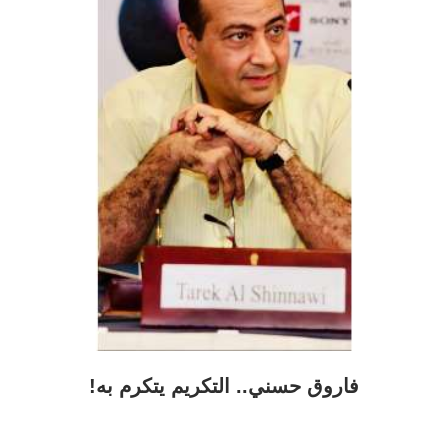
فاروق حسني.. التكريم يتكرم به!