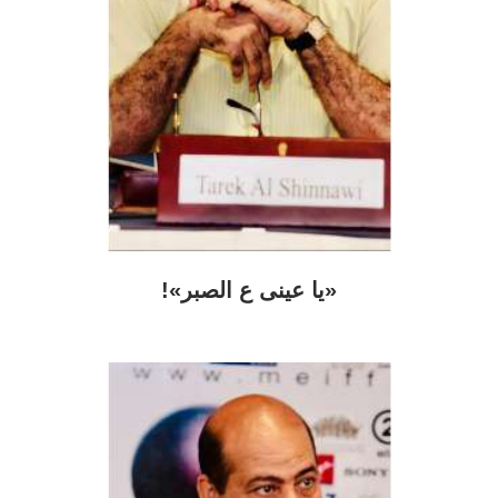
«يا عينى ع الصبر»!