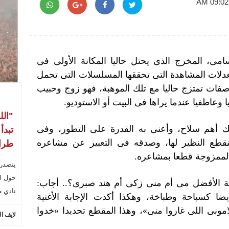
مى، المخرج الذى يحتل حاليا المكانة الأولى فى
عدلات المشاهدة التى تحققها المسلسلات التى تحمل
 صفات تمتزج حاليا مع تلك الموهبة، فهو زوج وحبيب
عاطفيا عندما يراها فى البيت أو الاستوديو.
"الل
لك أهم سلاح، وأعنى به القدرة على التطور، وفى
تبدأ
طع النظير لها، وصدقه فى التعبير عن مشاعره
طراب
الممزوجة قطعا بمشاعره.
يتصدر
حول ال
مثلة الأفضل مى أم منى زكى أم هند صبرى؟.. أجاب:
نادي ط
ا كسباحة وطباخة، وهكذا أكدت الإجابة الأغنية
مونى اللى غاروا منى»، وهذا المقطع تحديدا «خدوا
لايف ا