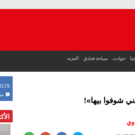
مص
طرابزو
المزيد
يا
حوادث
سياحة-فنادق
3179
مت
ي شوفوا بيها»!
الأك
وي