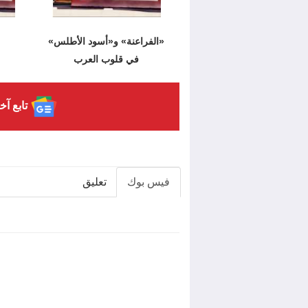
«الفراعنة» و«أسود الأطلس»
في قلوب العرب
تابع آخ
فيس بوك
تعليق