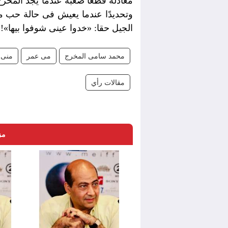
معادلة قطعا صعبة عندما يجد المخرج
وتحديدًا عندما يعيش فى حالة حب 
الجيل حقا: «خدوا عينى شوفوا بيها»!.
محمد سامى المخرج
مى عمر
منى 
مقالات رأي
مز