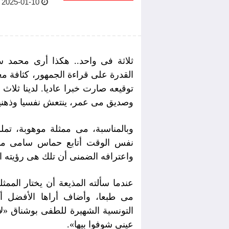
2025-01-10 09:02 AM
ثلاثة فى واحد.. هكذا أرى محمد سا
القدرة على قراءة الجمهور، كثافة م
توقيعه صارت خبرا عاديا. لدينا ثلاث
وصديق مى عمر، ينتعش نفسيا وذهنيا و
وبالمناسبة، مى ممثلة موهوبة، تم
نفس الوقت أتابع حماس سامى منق
واعترافه الضمنى أن تلك هى رؤيته 
عندما سألته المذيعة أن يختار الم
مى طبعا، وأضاف أراها الأفضل أيض
التونسية الشهيرة للطفى بوشناق «لا
عينى شوفوا بيها».