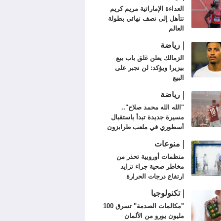
العداءة الإماراتية مريم كريم
تتأهل إلى نصف نهائي بطولة
العالم
رياضة
الزمالك يعلن غلق باب بيع
بيزيرا ويؤكد: لن نجبر على
البيع
رياضة
"الله الله محمد صلاح"..
مسيرة جديدة تبدأ باستقبال
أسطوري في ملعب طرابزون
سبور (فيديو وصور)
منوعات
منظمات أوروبية تحذر من
مخاطر صحية جراء تزايد
ارتفاع درجات الحرارة
تكنولوجيا
"مكالمات الصدمة" تسرق 100
مليون يورو من الألمان