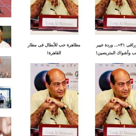
«أوراقى ٣١»... وردة عبير
مظاهرة حب للأبطال فى مطار
ب وأشواك المتربصين!
القاهرة!