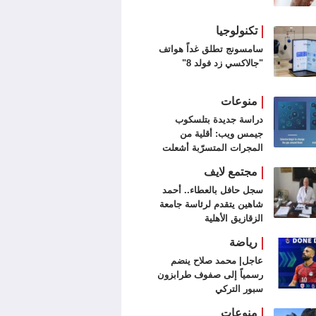
تكنولوجيا
سامسونج تطلق غداً هواتف
"جالاكسي زد فولد 8"
منوعات
دراسة جديدة بتلسكوب
جيمس ويب: أقلية من
المجرات المتسرّبة أشعلت
الكون
مجتمع لايف
سجل حافل بالعطاء.. أحمد
شاهين يتقدم لرئاسة جامعة
الزقازيق الأهلية
رياضة
عاجل| محمد صلاح ينضم
رسمياً إلى صفوف طرابزون
سبور التركي
منوعات