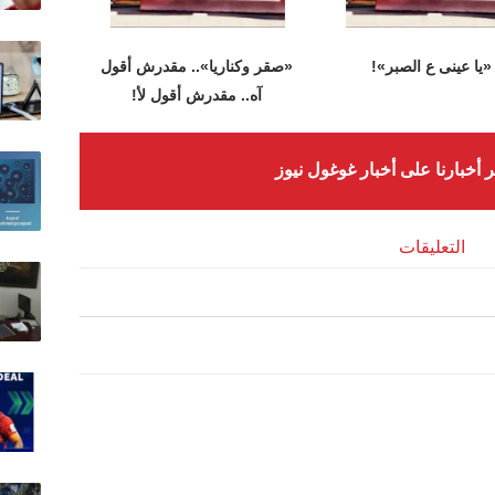
«يا عينى ع الصبر»!
«صقر وكناريا».. مقدرش أقول
آه.. مقدرش أقول لأ!
ر أخبارنا على أخبار غوغول نيوز
التعليقات