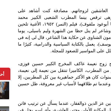
 العاشقين لزوجاتهم. مصادفة كنت أشاهد على
 وهى ترقص بينما المطرب الشعبى الكبير محمد
عبدالمطلب يغنى (اعمل معروف/ يا أبوعود ملفوف)، فيلم (النمر) ١٩٥٢، الأغنية تلحين
شاعر لم ينل حظا من الشهرة وليم باسيلى، يوما
مون الشناوى عن حكاية هذا الشاعر، قال لى إنه فى
يوسف)، يعمل بالكتابة السياسية والدرامية، كثيرًا ما
ل على المواسير للصعود للمجلة.
ج زوج نعيمة عاكف المخرج الكبير حسين فوزى،
 من المطرب، الكاميرا تنتقل من نعيمة إلى نعيمة،
أح
نوات كان هو الأكثر جماهيرية بين كل المطربين، إلا
وعندما تم طلاقهما لأسباب غير معروفة، ظل حسين
ين عز الدين ذوالفقار، عندما يسأل عن ترتيب فاتن
تل المكانة الأولى وحتى العاشرة، وأى اسم يحل فى