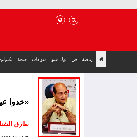
رياضة
فن
توك شو
منوعات
صحة
تكنولوج
";
«خدوا عين
طارق الشنا