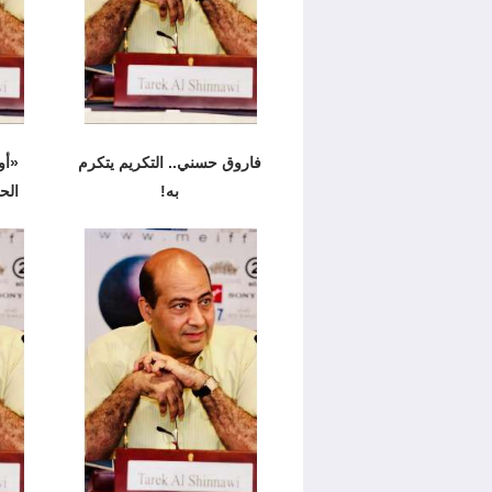
فاروق حسني.. التكريم يتكرم
به!
الح