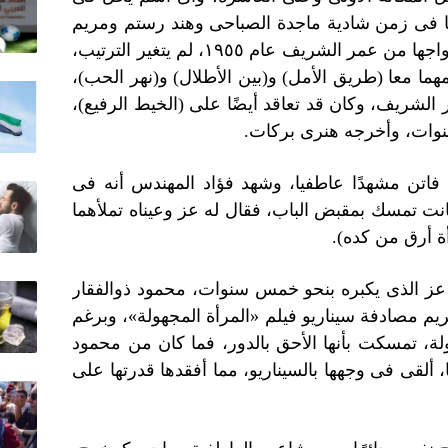
كنا فى زمن شادية ماجدة الصباحى وهند رستم ومريم
فخر الدين، وبعد طلاق عز وفاتن وزواجها من عمر الشريف عام ١٩٥٥، لم يتغير الترتيب،
مهما معا (طريق الأمل) و(بين الأطلال) و(نهر الحب)،
الشريف، وكان قد تعاقد أيضًا على (الخيط الرفيع)،
فاتن مشهدًا عاطفيا، وشهد فؤاد المهندس أنه فى
نت تمسك بمقبض الباب، فقال له عز وعيناه تملأهما
ة أرق من كده).
 عز الذى يكبره بنحو خمس سنوات، محمود ذوالفقار
يم مصادفة سيناريو فيلم «المرأة المجهولة»، وبرغم
ة، تمسكت بأنها الأحق بالدور، فما كان من محمود
 ألقى فى وجهها بالسيناريو، مما أفقدها قدرتها على