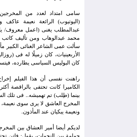
سامى امتداد لعدد من المخرجين
(اليوتيوب) الرائعة نعيمة عاكف
محمد عبدالوهاب ومن تأليف كاتب و
سألت عمى الشاعر الغنائى الكبير مأ
الأربعينيات، كان زميلًا له فى (روزال
كان البوليس السياسى يطارده، فيتسل
راهنت نفسى أن هذا الفيلم إخرا
الكاميرا كانت تحتفى بالراقصة أكثر
بينما (طِلب) تم تهميشه.. فى تلك الس
المخرج العاشق لا يرى سوى نعيمة، 
ونعيمة يبكيان عند المأذون.
لديكم أيضا أمير العشاق بين المخرج
حمامة بين النجمات، يقول: فاتن تح