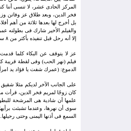
المركز الحادى عشر، لا تنسى أننا 
بل أخرج لها بعدها ثلاثة من أهم أفلا
والفيلم الأخير شارك فى بطولته عمر 
إلا أنه رحل قبل تنفيذه بأكثر من ٨ سنوات، وأخرجه هنرى بركات.
عز لا يتوقف عن البكاء كلما قدمت 
فيلم (نهر الحب) وفى لقطة قريبة كا
الدموع: (عمرك شفت يا فؤاد يد امرأ
على الجانب الآخر لديكم مثلا شقيق
كان زوجًا لمريم فخر الدين، قرأت مر
علمها أن شادية هى المرشحة للبطول
سوى أن نهرها، وعندما تشبثت برأيها،
السمع فى أذنها اليمنى وحتى رحيلها.