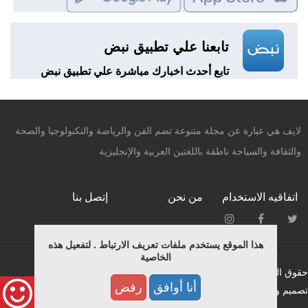
تابعنا علي تطبيق نبض
تابع أحدث اخبارك مباشرة علي تطبيق نبض
لايف هي عبارة عن مجلة متنوعة تضم الفن والرياضة والتكنولوجيا والصحة
والثقافة والسياحة ناطقة باللغتين العربية والإنجليزية
اتفاقيه الاستخدام
من نحن
إتصل بنا
هذا الموقع يستخدم ملفات تعريف الارتباط . لتفعيل هذه
الخاصية
حقوق النشر محفوظة © لـ ميديانيتشر 2015.
أنا أوافق
رفض
تصميم وبرمجة فريق التطوير بمؤسسة ميديانيتشر