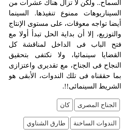
السماح.. ولكن لا تزال هناك عشرات من
السيناريوهات ممنوع تنفيذها. السينما
أيضا تواجه معوقات، على مستوى الإنتاج
والتوزيع، إلا أن بداية الحل تبدأ أولا مع
فتح الباب فى الداخل لمناقشة كل
القضايا سينمائيا، ولا نكتفى بتحقيق
النجاح فى الجناح، مع تقديرى واعتزازى
بما حققناه فى تلك الندوات، الأبقى هو
الشريط السينمائى!!.
الجناح المصرى
كان
الندوات الساخنة
طارق الشناوي