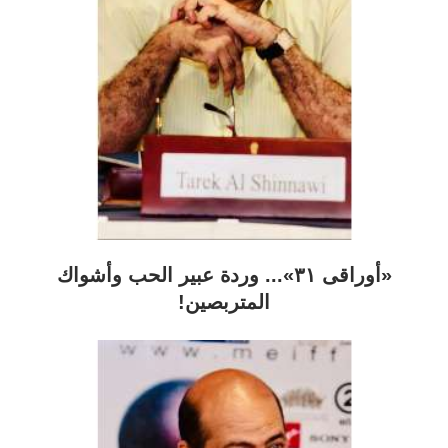
«أوراقى ٣١»... وردة عبير الحب وأشواك
المتربصين!