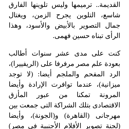
القديمة.. ترميمها وليس تلوينها الفارق
شاسع، التلوين يجرح الزمن، ويغتال
جمال التصوير بالأبيض والأسود، وهذا
الرأى تبناه حسين فهمى.
كنت على مدى عشر سنوات أطالب
بعودة علم مصر مرفرفا على (الريفييرا)،
الرد المفحم والملجم أيضا: (لا توجد
ميزانية)، عندما توافرت الإرادة وأيضا
المرونة تمكنا من عبور المأزق
الاقتصادى بتلك الشراكة التى جمعت بين
مهرجانى (القاهرة) و(الجونة)، وأيضا
(لجنة تصوير الأفلام الأجنبية فى مصر)