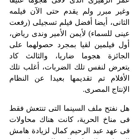
عمر الزهيرى الذى لاقى هجوما عنيفا
وغير مبرر ولم يقدم حتى الآن فيلمه
الثانى، أيضا أفضل فيلم تسجيلى (رفعت
عينى للسماء) لأيمن الأمير وندى رياض،
أول فيلمين لقيا بمجرد حصولهما على
الجائزة هجوما ضاريا، والثالث كاد
يتعرض لنفس تلك الضربات، أغلب تلك
الأفلام تم تقديمها بعيدا عن النظام
الإنتاج المصرى.
هل نفتح ملف السينما التى تنتعش فقط
فى مناخ الحرية، كانت هناك محاولات
فى عهد عبد الرحيم كمال لزيادة هامش