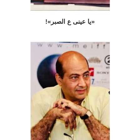
«يا عينى ع الصبر»!