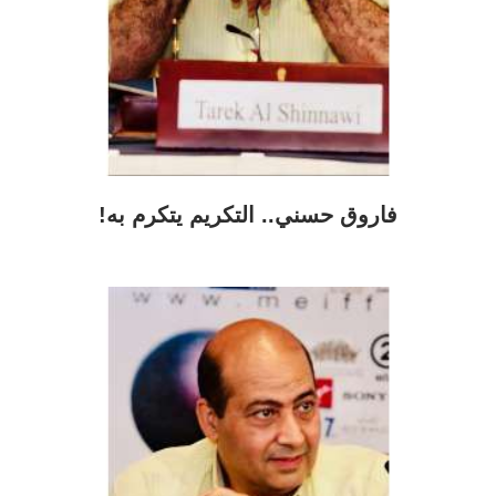
فاروق حسني.. التكريم يتكرم به!