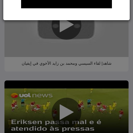
شاهد| لقاء السيسي ومحمد بن زايد الأخوي في إيفيان