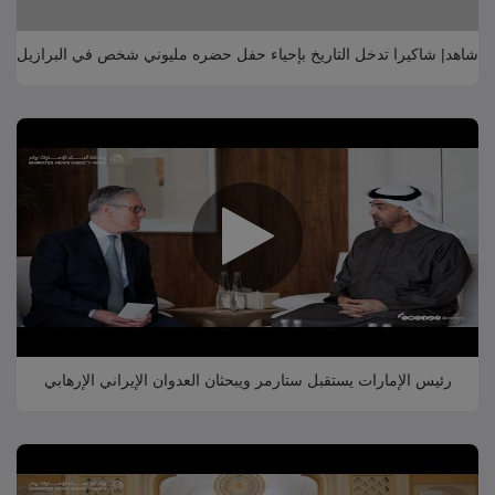
شاهد| شاكيرا تدخل التاريخ بإحياء حفل حضره مليوني شخص في البرازيل
رئيس الإمارات يستقبل ستارمر ويبحثان العدوان الإيراني الإرهابي