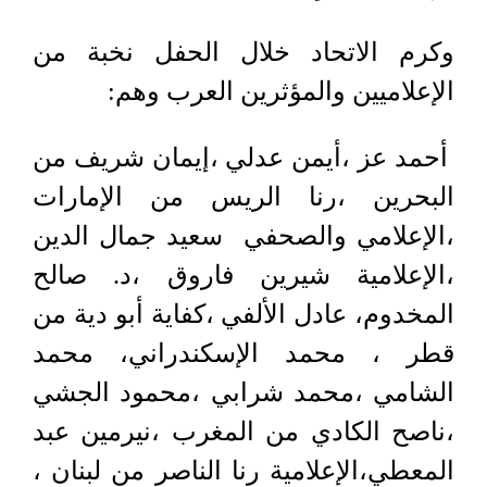
وكرم الاتحاد خلال الحفل نخبة من
الإعلاميين والمؤثرين العرب وهم:
أحمد عز ،أيمن عدلي ،إيمان شريف من
البحرين ،رنا الريس من الإمارات
،الإعلامي والصحفي سعيد جمال الدين
،الإعلامية شيرين فاروق ،د. صالح
المخدوم، عادل الألفي ،كفاية أبو دية من
قطر ، محمد الإسكندراني، محمد
الشامي ،محمد شرابي ،محمود الجشي
،ناصح الكادي من المغرب ،نيرمين عبد
المعطي،الإعلامية رنا الناصر من لبنان ،