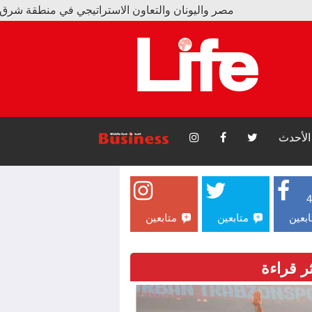
صر واليونان والتعاون الاستراتيجي في منطقة شرق المتوسط
بزون سبور يبيع 15 ألف قميص و17 ألف تذكرة بسبب محمد صلاح
الأحدث
ابعين
متابعين
متابعين
ثر قراءة