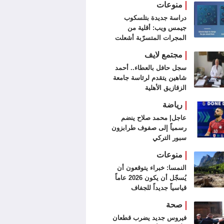
منوعات
دراسة جديدة بتلسكوب
جيمس ويب: أقلية من
المجرات المتسرّبة أشعلت
الكون
مجتمع لايف
سجل حافل بالعطاء.. أحمد
شاهين يتقدم لرئاسة جامعة
الزقازيق الأهلية
رياضة
عاجل| محمد صلاح ينضم
رسمياً إلى صفوف طرابزون
سبور التركي
منوعات
النمسا: خبراء يتوقعون أن
يُسجّل أن يكون 2026 عاماً
قياسياً جديداً للجفاف
صحة
فيروس جديد يضرب قطعان