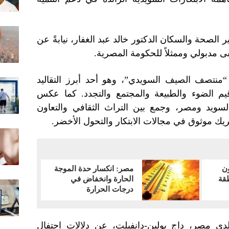
حة والسكان الدكتور خالد عبد الغفار، نيابةً عن
مدبولي وممثلاً للحكومة المصرية.
“منتصف الصيف السويدي”، وهو أحد أبرز التقاليد
يم الضوء والطبيعة والمجتمع والتجدد. كما عكس
السويد ومصر، وجمع بين التراث الثقافي والتعاون
يك موثوق في مجالات الابتكار والتحول الأخضر.
ون
مصر: انكسار حدة الموجة
قة
الحارة وانخفاض في
درجات الحرارة
ى مصر، داج يولين-دانفيلت، عن دلالات احتفال