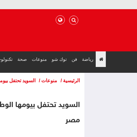
رياضة
فن
توك شو
منوعات
صحة
تكنولوج
";
الرئيسية
/
منوعات
/
السويد تحتفل بيوم
السويد تحتفل بيومها الوط
مصر