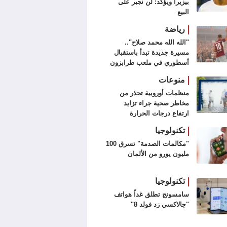
بيزيرا ويؤكد: لن نجبر على
البيع
رياضة
"الله الله محمد صلاح"..
مسيرة جديدة تبدأ باستقبال
أسطوري في ملعب طرابزون
سبور (فيديو وصور)
منوعات
منظمات أوروبية تحذر من
مخاطر صحية جراء تزايد
ارتفاع درجات الحرارة
تكنولوجيا
"مكالمات الصدمة" تسرق 100
مليون يورو من الألمان
تكنولوجيا
سامسونج تطلق غداً هواتف
"جالاكسي زد فولد 8"