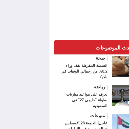
دث الموضوعات
صحة
السمنة المفرطة تقف وراء
8.2% من إجمالي الوفيات في
بلجيكا
رياضة
تعرف على مواعيد مباريات
بطولة "خليجي 27" في
السعودية
منوعات
عاجل| الجمعة 28 أغسطس
عطلة رسمية في الإمارات