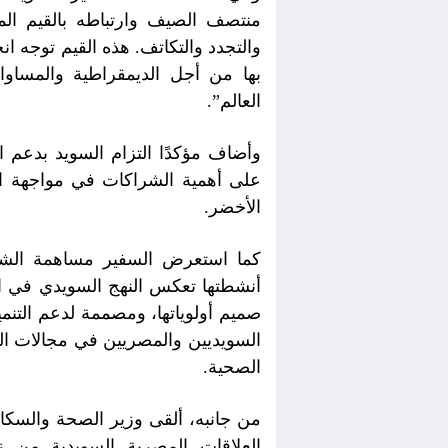
منتصف الصيف وارتباطه بالقيم الم
والتجدد والتكاتف. هذه القيم توجه ا
بها من أجل الديمقراطية والمساواة
العالم”.
وأضاف مؤكدًا التزام السويد بدعم ال
على أهمية الشراكات في مواجهة الت
الأخضر.
كما استعرض السفير مساهمة الشرك
أنشطتها تعكس النهج السويدي في ال
صميم أولوياتها، ومصممة لدعم التنمي
السويديين والمصريين في مجالات الطا
الصحية.
من جانبه، ألقى وزير الصحة والسكان 
العلاقات المصرية السويدية من