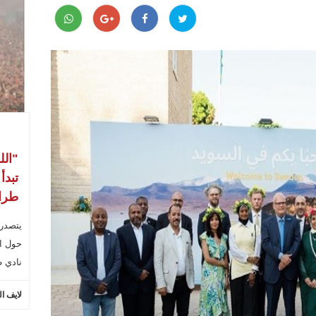
"الل
تبدأ
طراب
يتصدر
حول ال
نادي ط
لايف ا