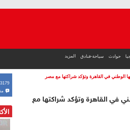
م
طرا
المزيد
يا
حوادث
سياحة-فنادق
ها الوطني في القاهرة وتؤكد شراكتها مع مصر
43179
مت
ني في القاهرة وتؤكد شراكتها مع
الأك