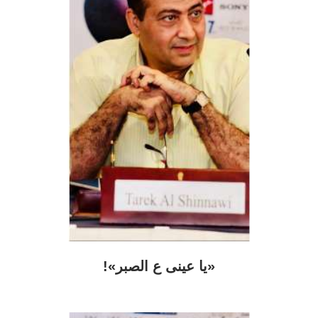
«يا عينى ع الصبر»!