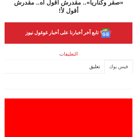
«صقر وكناريا».. مقدرش أقول آه.. مقدرش
أقول لأ!
تابع آخر أخبارنا على أخبار غوغول نيوز
التعليقات
فيس بوك
تعليق