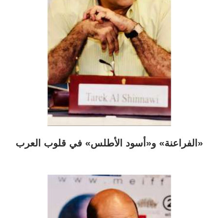
«الفراعنة» و«أسود الأطلس» في قلوب العرب