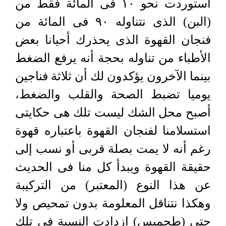
استوردت نحو ١٠ فى المائة فقط من
(البن) الذى نتناوله ٩٠ فى المائة من
فنجان القهوة الذى يحذرك أحيانا بعض
الأطباء من تناوله بحجة أنه يرفع الضغط
بينما الآخرون يؤكدون لك أن ثلاثة فناجين
يوميا تضبط الصحة والقلب والضغط،
أصبح محل الشك ليست تلك هى حكايتى
استسلامنا لفنجان القهوة باعتباره قهوة
رغم أنه لا يمت بصلة قربى أو نسب إلى
حقيقة القهوة ويبدأ كل منا فى الحديث
عن هذا النوع (المعتبر) من التركيبة
وهكذا نتناقل المعلومة بدون تمحيص ولا
حتى (طحميس) ازدادت النسبة فى تلك