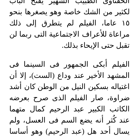
الحفناوى الطبيب الشهير يفتح الباب
لكثير من الشك خاصة وهو يصغرها بنحو
١٥ عاما، الفيلم لم يتطرق إلى ذلك
مراعاة للأعراف الاجتماعية التى ربما لن
تقبل حتى الإيحاء بذلك.
الفيلم أبكى الجمهور فى السينما فى
المشهد الأخير عند وداع (الست)، إلا أن
اغتياله بسكين النيل من الوطن كان أشد
ضراوة، صار الفيلم الذى صرح بعرضه
الكاتب الكبير عبد الرحيم كمال متهما
عند كُثر أنه يضع السم فى العسل، ولم
يسال أحد هل (عبد الرحيم) وهو أساسا