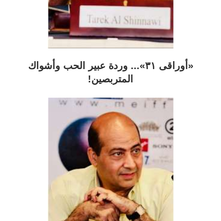
«أوراقى ٣١»... وردة عبير الحب وأشواك
المتربصين!