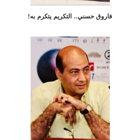
فاروق حسني.. التكريم يتكرم به!