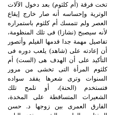
تخت فرقة (أم كلثوم) بعد دخول الآلات
الوترية وإحساسه أنه صار خارج إيقاع
العصر ولم تتمسك أم كلثوم باستمراره
لأنه سيصبح (نشازا) فى تلك المنظومة،
تفاصيل مهمة جدا قدمها الفيلم وأتصور
أن إعادته على (شاهد) يلعب دوره فى
التأكيد على أن الهدف هى (الست) أم
كلثوم المرأة التى تخشى من مرور
السنوات وترى شعرها يفقد سواده
فتستخدم (الحنة)، أو تلمح تلك
الشعيرات المتساقطة على المخدة،
الفارق العمرى بين زوجها د. حسن