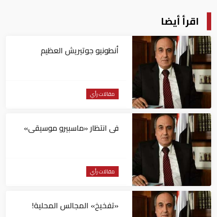
اقرأ أيضا
أنطونيو جوتيريش العظيم
مقالات رأي
فى انتظار «ماسبيرو موسيقى»
مقالات رأي
«تفخيخ» المجالس المحلية!