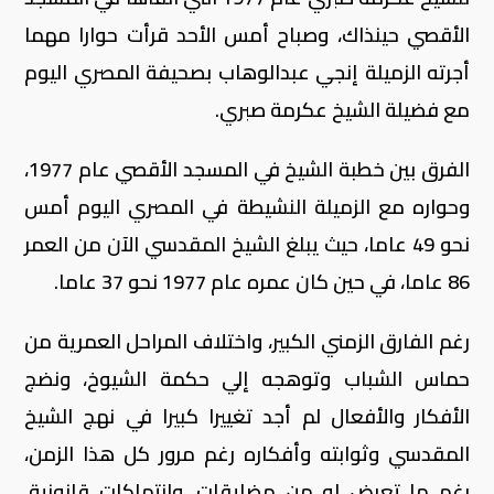
الأقصي حينذاك، وصباح أمس الأحد قرأت حوارا مهما
أجرته الزميلة إنجي عبدالوهاب بصحيفة المصري اليوم
مع فضيلة الشيخ عكرمة صبري.
الفرق بين خطبة الشيخ في المسجد الأقصي عام 1977،
وحواره مع الزميلة النشيطة في المصري اليوم أمس
نحو 49 عاما، حيث يبلغ الشيخ المقدسي الآن من العمر
86 عاما، في حين كان عمره عام 1977 نحو 37 عاما.
رغم الفارق الزمني الكبير، واختلاف المراحل العمرية من
حماس الشباب وتوهجه إلي حكمة الشيوخ، ونضج
الأفكار والأفعال لم أجد تغييرا كبيرا في نهج الشيخ
المقدسي وثوابته وأفكاره رغم مرور كل هذا الزمن،
رغم ما تعرض له من مضايقات، وانتهاكات قانونية،