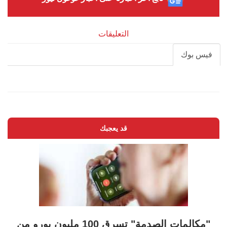
التعليقات
فيس بوك
قد يعجبك
"مكالمات الصدمة" تسرق 100 مليون يورو من