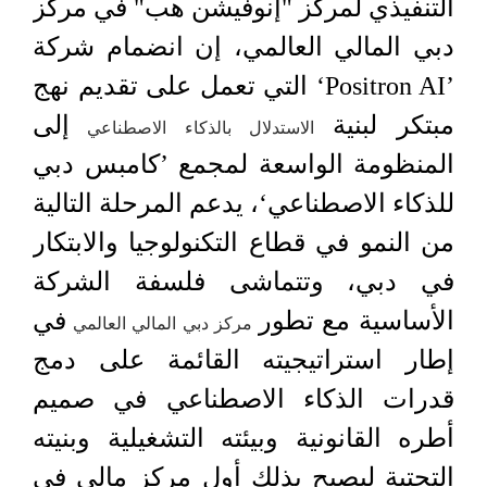
التنفيذي لمركز "إنوفيشن هب" في مركز
دبي المالي العالمي، إن انضمام شركة
’Positron AI‘ التي تعمل على تقديم نهج
مبتكر لبنية
إلى
الاستدلال بالذكاء الاصطناعي
المنظومة الواسعة لمجمع ’كامبس دبي
للذكاء الاصطناعي‘، يدعم المرحلة التالية
من النمو في قطاع التكنولوجيا والابتكار
في دبي، وتتماشى فلسفة الشركة
الأساسية مع تطور
في
مركز دبي المالي العالمي
إطار استراتيجيته القائمة على دمج
قدرات الذكاء الاصطناعي في صميم
أطره القانونية وبيئته التشغيلية وبنيته
التحتية ليصبح بذلك أول مركز مالي في