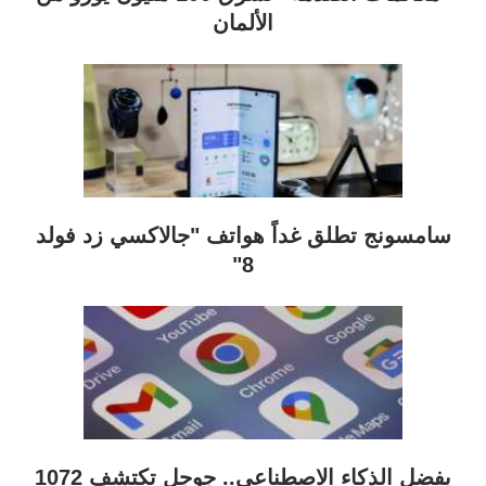
الألمان
سامسونج تطلق غداً هواتف "جالاكسي زد فولد
8"
بفضل الذكاء الاصطناعي.. جوجل تكتشف 1072