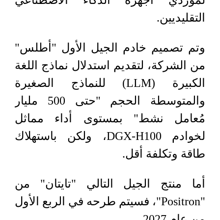
لموردي أجهزة الذكاء الاصطناعي
التقليديين.
وتم تصميم خادم الجيل الأول "أطلس"
من الشركة، لتقديم استدلال نماذج اللغة
الكبيرة (LLM) للنماذج الصغيرة
والمتوسطة الحجم "حتى 500 مليار
مُعامل نشط" بمستوى أداء مماثل
لخوادم DGX-H100، ولكن باستهلاك
طاقة وتكلفة أقل.
أما منتج الجيل التالي "تايتان" من
"Positron"، فسيتم طرحه في الربع الأول
من عام 2027.