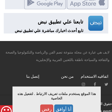
تابعنا علي تطبيق نبض
تابع أحدث اخبارك مباشرة علي تطبيق نبض
لايف هي عبارة عن مجلة متنوعة تضم الفن والرياضة والتكنولوجيا والصحة
والثقافة والسياحة ناطقة باللغتين العربية والإنجليزية
اتفاقيه الاستخدام
من نحن
إتصل بنا
هذا الموقع يستخدم ملفات تعريف الارتباط . لتفعيل هذه
الخاصية
حقوق النشر محفوظة © لـ ميديانيتشر 2015.
أنا أوافق
رفض
تصميم وبرمجة فريق التطوير بمؤسسة ميديانيتشر