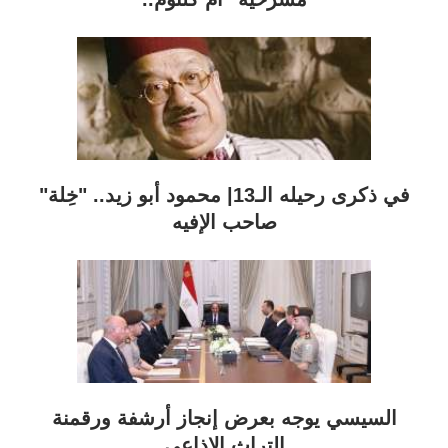
في ذكرى رحيله الـ13| محمود أبو زيد.. "خِلة"
صاحب الإفيه
السيسي يوجه بعرض إنجاز أرشفة ورقمنة
التراث الإذاعي