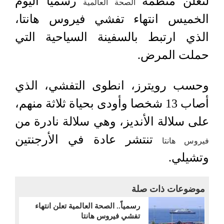
لتعلن منظمة
رسميا اليوم
الصحة ​العالمية
الخميس ‌انتهاء تفشي فيروس هانتا،
الذي ارتبط ​بالسفينة السياحية التي
حملت المرض.
وحسب رويترز، انطوى التفشي، الذي
أصاب ​13 شخصا ​وأودى بحياة ثلاثة منهم،
‌على سلالة ⁠الأنديز، وهي سلالة نادرة من
تنتشر ​عادة ​في ⁠الأرجنتين
فيروس هانتا
وتشيلي.
موضوعات ذات صلة
رسمياً.. الصحة العالمية تعلن انتهاء
تفشي فيروس هانتا