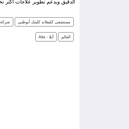
الدقيق ويدعم تطوير علاجات أكثر تخ
مستشفى كليفلاند كلينك أبوظبي
شركة "أو
العالم
آيلا - Aila