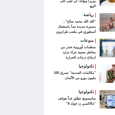
بيزيرا ويؤكد: لن نجبر على
البيع
رياضة
"الله الله محمد صلاح"..
مسيرة جديدة تبدأ باستقبال
أسطوري في ملعب طرابزون
سبور (فيديو وصور)
منوعات
منظمات أوروبية تحذر من
مخاطر صحية جراء تزايد
ارتفاع درجات الحرارة
تكنولوجيا
"مكالمات الصدمة" تسرق 100
مليون يورو من الألمان
تكنولوجيا
سامسونج تطلق غداً هواتف
"جالاكسي زد فولد 8"