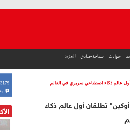
مصر
طرابزون سب
المزيد
يا
حوادث
سياحة-فنادق
 أول عالِم ذكاء اصطناعي سريري في العالم
43179
مت
وكين" تطلقان أول عالِم ذكاء
الأك
م