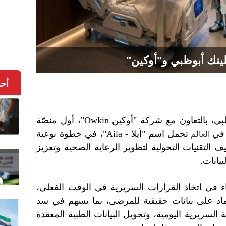
كلينك أبوظبي و"أوكين"
أح
أطلق مستشفى كليفلاند كلينك أبوظبي، بالتعاون مع شركة "أوكين Owkin"، أول منصّة
 في
تحمل اسم "آيلا - Aila"، في خطوة نوعية
العالم
 التقنيات التحولية لتطوير الرعاية الصحية وتعزيز
يانات.
اء في اتخاذ القرارات السريرية في الوقت الفعلي،
عتماد على بيانات حقيقية للمرضى، بما يسهم في سد
السريرية اليومية، وتحويل البيانات الطبية المعقدة