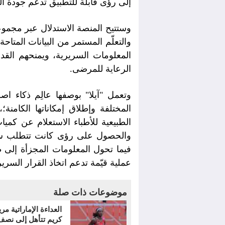
إلى رؤى قابلة للتطبيق تدعم جودة الر
وستتيح المنصة الاستدلال عبر مجموع
والتعلّم المستمر من البيانات المتاح
المعلومات السريرية، ويمنحهم القد
الرعاية للمرضى.
وتعمل "آيلا" بوصفها عالِم ذكاء ا
المختلفة وإطلاق إمكاناتها الكامنة؛
الطبيعية للأطباء الاستعلام عن كم
والحصول على رؤى كانت تتطلب سابقاً
فيما تحول المعلومات المجزأة إلى ط
عملية قيّمة تدعم اتخاذ القرار الس
موضوعات ذات صلة
العداءة الإماراتية مر
كريم تتأهل إلى نصف