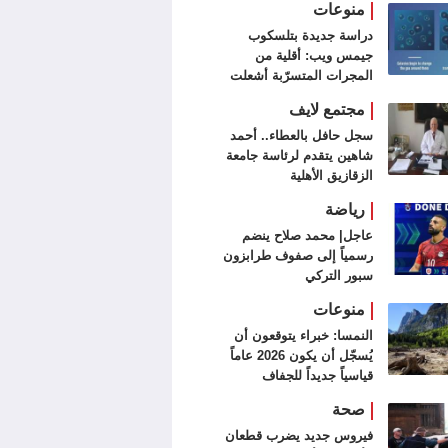
منوعات
دراسة جديدة بتلسكوب
جيمس ويب: أقلية من
المجرات المتسرّبة أشعلت
الكون
مجتمع لايف
سجل حافل بالعطاء.. أحمد
شاهين يتقدم لرئاسة جامعة
الزقازيق الأهلية
رياضة
عاجل| محمد صلاح ينضم
رسمياً إلى صفوف طرابزون
سبور التركي
منوعات
النمسا: خبراء يتوقعون أن
يُسجّل أن يكون 2026 عاماً
قياسياً جديداً للجفاف
صحة
فيروس جديد يضرب قطعان