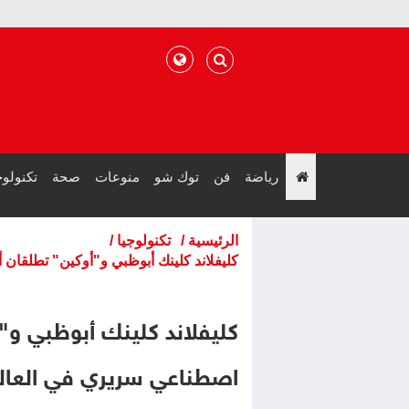
رياضة
فن
توك شو
منوعات
صحة
تكنولوج
";
الرئيسية
/
تكنولوجيا
/
كليفلاند كلينك أبوظبي و"أوكين" تطلقان
كليفلاند كلينك أبوظبي و"أ
اصطناعي سريري في العال