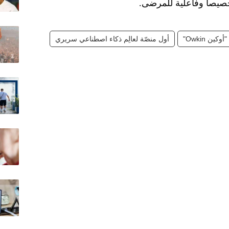
صيصاً وفاعلية للمرضى.
كين Owkin"
أول منصّة لعالِم ذكاء اصطناعي سريري