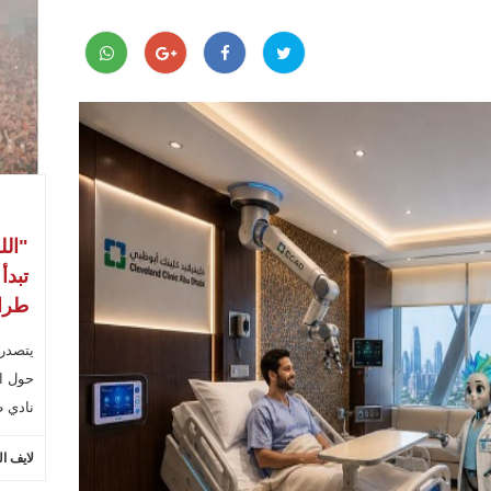
"الل
تبدأ
طراب
يتصدر
حول ال
نادي ط
لايف ا