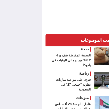
دث الموضوعات
صحة
السمنة المفرطة تقف وراء
8.2% من إجمالي الوفيات في
بلجيكا
رياضة
تعرف على مواعيد مباريات
بطولة "خليجي 27" في
السعودية
منوعات
عاجل| الجمعة 28 أغسطس
عطلة رسمية في الإمارات