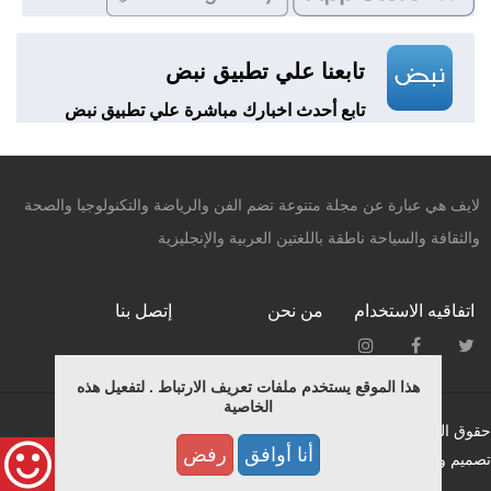
تابعنا علي تطبيق نبض
تابع أحدث اخبارك مباشرة علي تطبيق نبض
لايف هي عبارة عن مجلة متنوعة تضم الفن والرياضة والتكنولوجيا والصحة
والثقافة والسياحة ناطقة باللغتين العربية والإنجليزية
اتفاقيه الاستخدام
من نحن
إتصل بنا
هذا الموقع يستخدم ملفات تعريف الارتباط . لتفعيل هذه
الخاصية
حقوق النشر محفوظة © لـ ميديانيتشر 2015.
أنا أوافق
رفض
تصميم وبرمجة فريق التطوير بمؤسسة ميديانيتشر