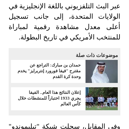
عبر البث التلفزيوني باللغة الإنجليزية في
الولايات المتحدة، إلى جانب تسجيل
أعلى معدل مشاهدة رقمية لمباراة
للمنتخب الأمريكي في تاريخ البطولة.
موضوعات ذات صلة
حمدان بن مبارك: التراجع عن
مقترح "فيفا فورورد إنتربرايز" يخدم
وحدة كرة القدم
إعلان النتائج هذا العام.. الفيفا
يجري 1933 اختباراً للمنشطات خلال
كأس العالم
وفي المقابل، سجلت شبكة "تيليموندو"