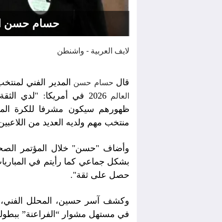
حسام حسن ال
لايف العربية - واشنطن
قال
المدير الفني لمنتخ
حسام حسن
2026 في أمريكا: "لدي ا
العالم
ظهورهم سيكون مشرفا للكرة المص
منتخب مهم ولديه العديد من اللاعبين 
وأضاف "حسن" خلال المؤتمر الصحفي 
بشكل جماعي كما رأيتم في المباريات ا
حصل على ثقة".
وكشف آسر حسين، المحلل الفني، مل
في مستهل مشوار “الفراعنة” ببطولة