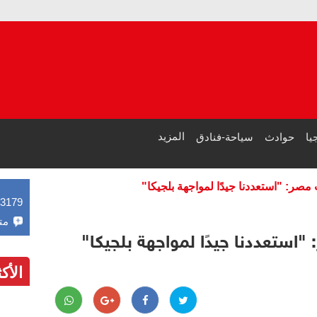
ا
ح
المزيد
يا
حوادث
سياحة-فنادق
مصر: "استعددنا جيدًا لمواجهة بلجيكا"
43179
مت
"استعددنا جيدًا لمواجهة بلجيكا"
الأك