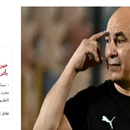
حين 
بأثر
- سياس
مجرد ك
الظروف
عادل ع