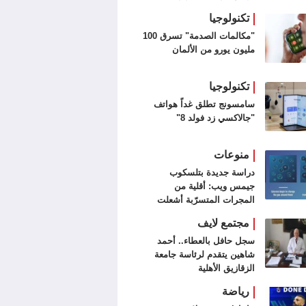
تكنولوجيا
"مكالمات الصدمة" تسرق 100
مليون يورو من الألمان
تكنولوجيا
سامسونج تطلق غداً هواتف
"جالاكسي زد فولد 8"
منوعات
دراسة جديدة بتلسكوب
جيمس ويب: أقلية من
المجرات المتسرّبة أشعلت
الكون
مجتمع لايف
سجل حافل بالعطاء.. أحمد
شاهين يتقدم لرئاسة جامعة
الزقازيق الأهلية
رياضة