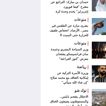
حمدان بن مبارك: التراجع عن
مقترح "فيفا فورورد
إنتربرايز" يخدم وحدة كرة
القدم
منوعات
بشرى سارة عن الطقس في
مصر.. الأرصاد: انخفاض طفيف
للحرارة حتى السبت 8
أغسطس
منوعات
وزير السياحة المصري وعمدة
سان فرانسيسكو يفتتحان
معرض "كنوز الفراعنة"
رياضة
وزيرة الأسرة التركية عن
إمكانية التعاقد مع محمد صلاح:
"إن شاء الله سيأتي"
توك شو
الاحتلال يقتحم نابلس..
والمستوطنون يضيقون الخناق