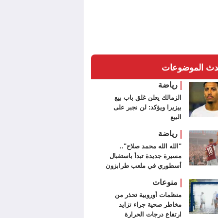
دث الموضوعات
رياضة
الزمالك يعلن غلق باب بيع
بيزيرا ويؤكد: لن نجبر على
البيع
رياضة
"الله الله محمد صلاح"..
مسيرة جديدة تبدأ باستقبال
أسطوري في ملعب طرابزون
سبور (فيديو وصور)
منوعات
منظمات أوروبية تحذر من
مخاطر صحية جراء تزايد
ارتفاع درجات الحرارة