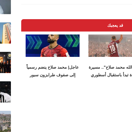
قد يعجبك
الله محمد صلاح".. مسيرة
عاجل| محمد صلاح ينضم رسمياً
 تبدأ باستقبال أسطوري
إلى صفوف طرابزون سبور
في
التركي