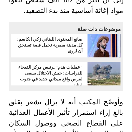
إلى أن أكثر من 182 ألف شخص تلقوا
مواد إغاثة أساسية منذ بدء التصعيد.
موضوعات ذات صلة
صانع المحتوى اللبناني زكي الكاسم:
كل مدينة مصرية تحمل قصة تستحق
أن تُروى
"عمليات هدم"..رئيس مركز الفيحاء
للدراسات: جيش الاحتلال يسعى
لفرض واقع ميداني جديد في جنوب
لبنان
وأوضّح المكتب أنه لا يزال يشعر بقلق
بالغ إزاء استمرار تأثير الأعمال العدائية
على القطاع الصحي ووصول السكان