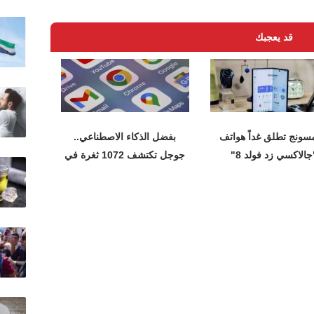
قد يعجبك
سونج تطلق غداً هواتف
بفضل الذكاء الاصطناعي..
جالاكسي زد فولد 8"
جوجل تكتشف 1072 ثغرة في
متصفح كروم