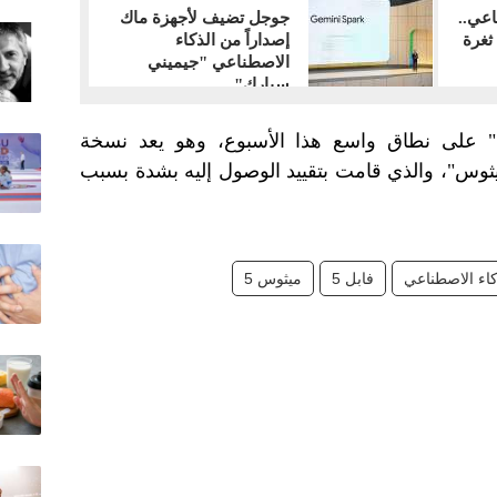
اعي..
جوجل تضيف لأجهزة ماك
جوجل تكتشف 1072 ثغرة
إصداراً من الذكاء
الاصطناعي "جيميني
سبارك"
ل" على نطاق واسع هذا الأسبوع، وهو يعد نسخة
يثوس"، والذي قامت بتقييد الوصول إليه بشدة بسبب
كاء الاصطناعي
فابل 5
ميثوس 5