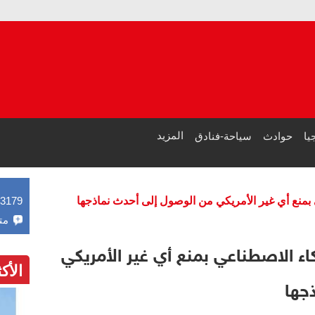
لأول مرة
وزيرة ال
المزيد
يا
حوادث
سياحة-فنادق
ي بمنع أي غير الأمريكي من الوصول إلى أحدث نماذجها
43179
مت
كاء الاصطناعي بمنع أي غير الأمريكي
الأك
جها