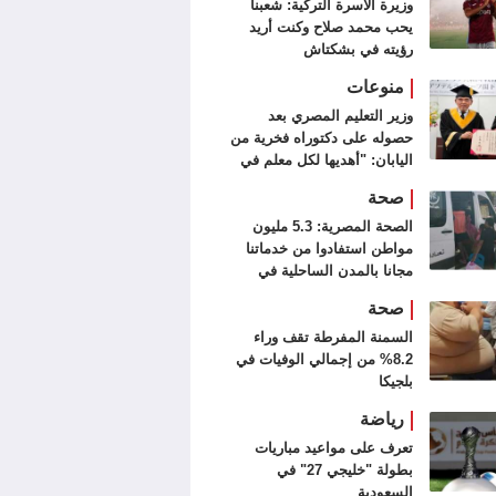
وزيرة الأسرة التركية: شعبنا
يحب محمد صلاح وكنت أريد
رؤيته في بشكتاش
منوعات
وزير التعليم المصري بعد
حصوله على دكتوراه فخرية من
اليابان: "أهديها لكل معلم في
مصر"
صحة
الصحة المصرية: 5.3 مليون
مواطن استفادوا من خدماتنا
مجانا بالمدن الساحلية في
الصيف
صحة
السمنة المفرطة تقف وراء
8.2% من إجمالي الوفيات في
بلجيكا
رياضة
تعرف على مواعيد مباريات
بطولة "خليجي 27" في
السعودية