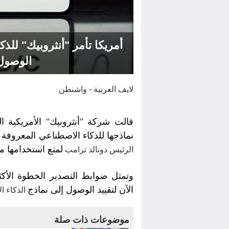
أمريكا تأمر "أنثروبيك" للذ
الوصول
لايف العربية - واشنطن
قالت شركة "أنثروبيك" الأمريكية ا
نماذجها للذكاء الاصطناعي المعروفة باسم "فابل 5" و"مي
لمنع استخدامها من
الرئيس دونالد ترامب
وتمثل ضوابط التصدير الخطوة الأكثر
الآن لتقييد الوصول إلى نماذج
الذكاء ا
موضوعات ذات صلة