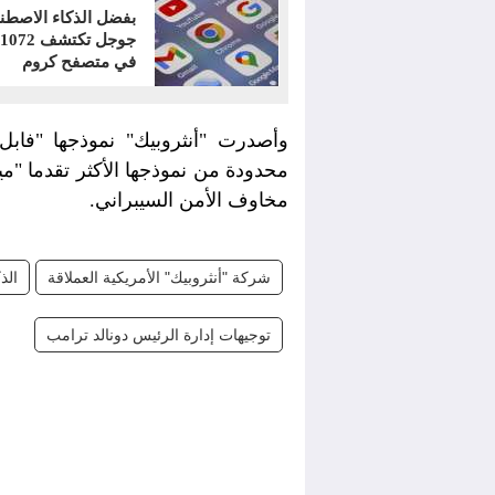
بفضل الذكاء الاصطن
في متصفح كروم
وأصدرت "أنثروبيك" نموذجها "فاب
محدودة من نموذجها الأكثر تقدما "م
مخاوف الأمن السيبراني.
شركة "أنثروبيك" الأمريكية العملاقة
الذ
توجيهات إدارة الرئيس دونالد ترامب