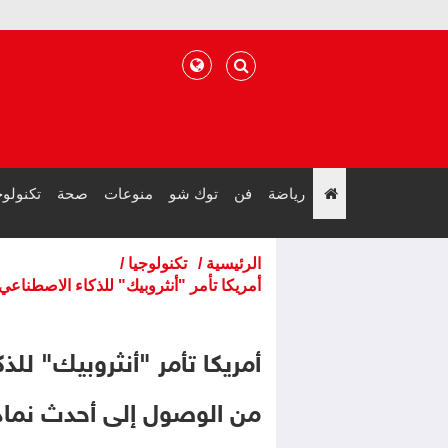
رياضة
فن
توك شو
منوعات
صحة
تكنولوج
";
الرئيسية
/
تكنولوجيا
/
أمريكا تأمر "أنثروبيك" للذكاء الاصطناع
أمريكا تأمر "أنثروبيك" للذ
من الوصول إلى أحدث نماذ