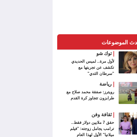
دث الموضوعات
توك شو
لأول مرة.. لميس الحديدي
تكشف عن تجربتها مع
"سرطان الثدي"
رياضة
رويترز: صفقة محمد صلاح مع
طرابزون تتجاوز كرة القدم
ثقافة وفن
حقق 7 ملايين دولار فقط..
ترامب يجامل زوجته: "فيلم
ميلانيا" الأول لهذا العام