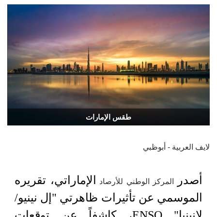
طقس الإمارات
لايف العربية - أبوظبي
أصدر
الإماراتي، تقريره
المركز الوطني للأرصاد
الموسمي عن تأثيرات ظاهرتي "إل نينيو/
لانينيا" ENSO، كاشفاً عن توقعات