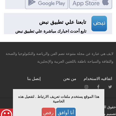
تابعنا علي تطبيق نبض
تابع أحدث اخبارك مباشرة علي تطبيق نبض
لايف هي عبارة عن مجلة متنوعة تضم الفن والرياضة والتكنولوجيا والصحة
والثقافة والسياحة ناطقة باللغتين العربية والإنجليزية
اتفاقيه الاستخدام
من نحن
إتصل بنا
هذا الموقع يستخدم ملفات تعريف الارتباط . لتفعيل هذه
الخاصية
حقوق النشر محفوظة © لـ ميديانيتشر 2015.
أنا أوافق
رفض
تصميم وبرمجة فريق التطوير بمؤسسة ميديانيتشر