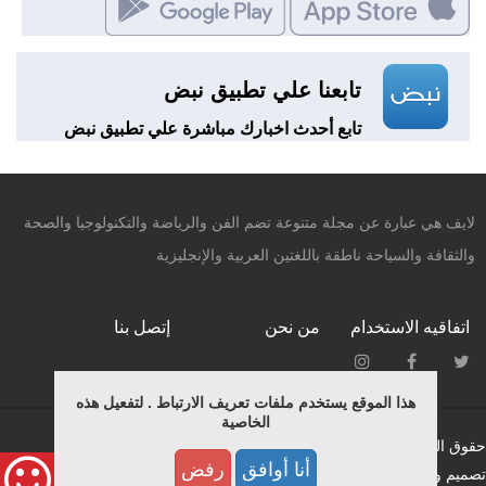
تابعنا علي تطبيق نبض
تابع أحدث اخبارك مباشرة علي تطبيق نبض
لايف هي عبارة عن مجلة متنوعة تضم الفن والرياضة والتكنولوجيا والصحة
والثقافة والسياحة ناطقة باللغتين العربية والإنجليزية
اتفاقيه الاستخدام
من نحن
إتصل بنا
هذا الموقع يستخدم ملفات تعريف الارتباط . لتفعيل هذه
الخاصية
حقوق النشر محفوظة © لـ ميديانيتشر 2015.
أنا أوافق
رفض
تصميم وبرمجة فريق التطوير بمؤسسة ميديانيتشر