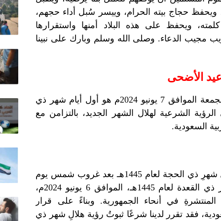
 ويحفظ حجاج بيته الحرام، وييسر سُبل أداء حجهم،
كلمته، ويحفظ على هذه البلاد أمنها واستقرارها
ريب مجيب الدعاء. وصلى الله وسلم وبارك على نبينا
 عيد الأضحى
أعلنت دار الإفتاء المصرية أن يوم الجمعة الموافق 7 يونيو 2024م هو أول أيام شهر ذي
ك بناءً على الرؤية الشرعية لهلال الشهر الجديد، بالتزامن مع
بية السعودية.
"استطلعَت دارُ الإفتاءِ المصريةُ هلالَ شهرِ ذي الحجة لعام 1445هـ بعد غروب شمس يوم
الخميس التاسع والعشرين من شهر ذي القعدة لعام 1445هـ، الموافق 6 يونيو 2024م،
ِ المنتشرةِ في أنحاء الجمهورية. وبناءً على قرار
ودية، فقد تقرر لدينا شرعًا ثبوتُ رؤية هلالِ شهر ذي