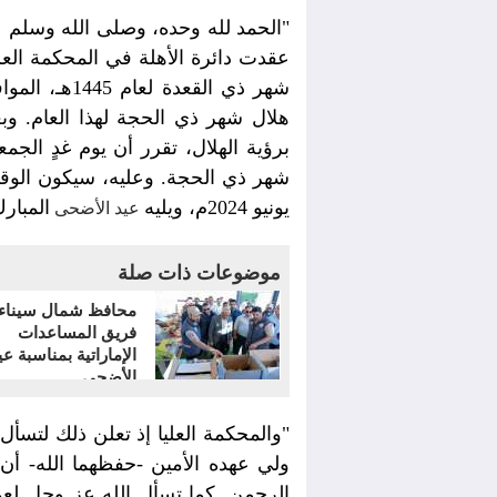
"الحمد لله وحده، وصلى الله وسلم ع
عقدت دائرة الأهلة في المحكمة الع
هلال شهر ذي الحجة لهذا العام. و
يونيو 2024م، ويليه
المبارك
عيد الأضحى
موضوعات ذات صلة
محافظ شمال سيناء 
فريق المساعدات
الإماراتية بمناسبة عي
الأضحى
"والمحكمة العليا إذ تعلن ذلك لتسأ
ولي عهده الأمين -حفظهما الله- أن
الرحمن. كما تسأل الله عز وجل لعم