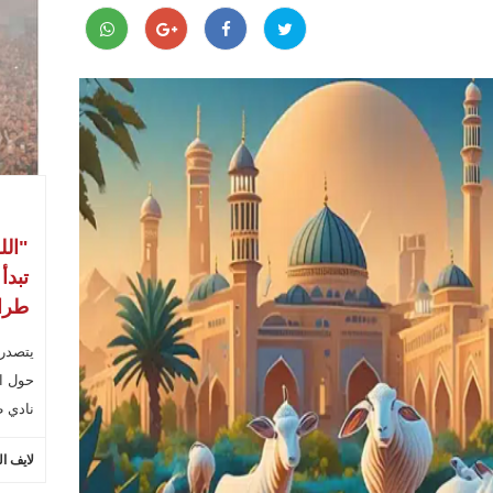
"الل
تبدأ
طراب
يتصدر
حول ال
نادي ط
لايف ا