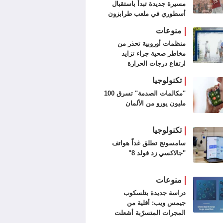
مسيرة جديدة تبدأ باستقبال
أسطوري في ملعب طرابزون
سبور (فيديو وصور)
منوعات
منظمات أوروبية تحذر من
مخاطر صحية جراء تزايد
ارتفاع درجات الحرارة
تكنولوجيا
"مكالمات الصدمة" تسرق 100
مليون يورو من الألمان
تكنولوجيا
سامسونج تطلق غداً هواتف
"جالاكسي زد فولد 8"
منوعات
دراسة جديدة بتلسكوب
جيمس ويب: أقلية من
المجرات المتسرّبة أشعلت
الكون