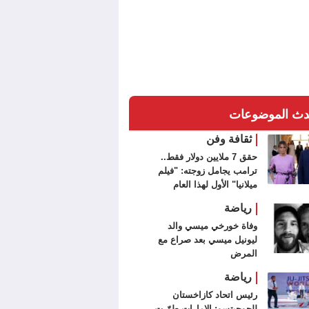
دث الموضوعات
ثقافة وفن
حقق 7 ملايين دولار فقط..
ترامب يجامل زوجته: "فيلم
ميلانيا" الأول لهذا العام
رياضة
وفاة خورخي ميسي والد
ليونيل ميسي بعد صراع مع
المرض
رياضة
رئيس اتحاد كازاخستان
للجوجيتسو: الإمارات طوّرت