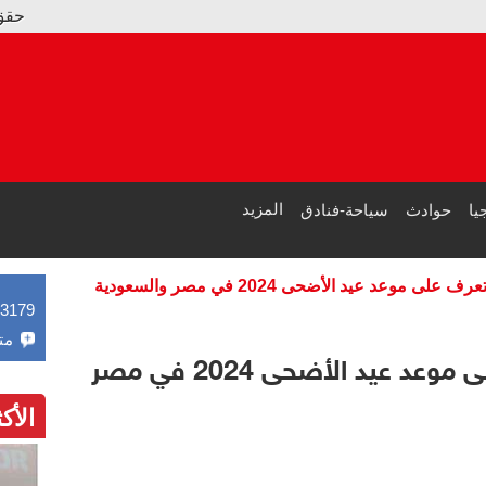
حقق 7 ملايين دولار فقط.. ترامب يجامل زوجته: "فيلم ميلانيا" الأول لهذا العام
الصحة المصرية: 5.3 مليون مواطن استفادوا من خدماتنا مجانا بالمدن الساحلية في الصيف
المزيد
يا
حوادث
سياحة-فنادق
ى موعد عيد الأضحى 2024 في مصر والسعودية
43179
مت
بعد تحري الرؤية.. تعرف على موعد عيد الأضحى 2024 في مصر
الأك