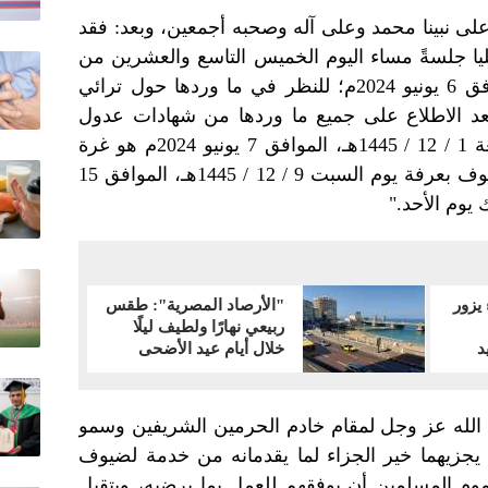
لى نبينا محمد وعلى آله وصحبه أجمعين، وبعد: فقد
ليا جلسةً مساء اليوم الخميس التاسع والعشرين من
شهر ذي القعدة لعام 1445هـ، الموافق 6 يونيو 2024م؛ للنظر في ما وردها حول ترائي
بعد الاطلاع على جميع ما وردها من شهادات عدول
برؤية الهلال، تقرر أن يوم غدٍ الجمعة 1 / 12 / 1445هـ، الموافق 7 يونيو 2024م هو غرة
شهر ذي الحجة. وعليه، سيكون الوقوف بعرفة يوم السبت 9 / 12 / 1445هـ، الموافق 15
 يوم الأحد."
يزور
"الأرصاد المصرية": طقس
ربيعي نهارًا ولطيف ليلًا
د
خلال أيام عيد الأضحى
ل الله عز وجل لمقام خادم الحرمين الشريفين وسمو
 يجزيهما خير الجزاء لما يقدمانه من خدمة لضيوف
وم المسلمين أن يوفقهم للعمل بما يرضيه، ويتقبل