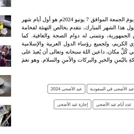
"وعليه، تُعلن دارُ الإفتاءِ المصريةُ أن يومَ الجمعة الموافق 7 يونيو 2024م هو أول أيام شهر
ـ. وبمناسبة حلول هذا الشهر المبارك، نتقدم بخالص التهنئة لفخامة
لجمهورية، ونتمنى له دوام الصحة والعافية. كما
 الكريم، ولجميع رؤساء الدول العربية والإسلامية
كُلِّ مكان، داعين اللهَ سبحانه وتعالى أن يُعيدَ على
ةِ باليُمنِ والخيرِ والبركات والأمنِ والسلام. وهو نعمَ
عيد الأضحى في السعودية
عيد الأضحى 2024
عدد أيام عيد الأضحى
إجازة عيد الأضحى