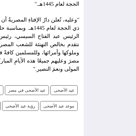
الحجة لعام 1445هـ."
ذي الحجة لعام 1445ه
الرئيس عبد الفتاح السيسي، رئيس ا
نتقدم بخالص التهنئة للشعب المصري
وملوكها وأمرائها، وللمسلمين كافةً في 
مصرَ وعليهم جميعًا هذه الأيامِ المبارك
المولى ونعمَ النصير."
عيد الأضحى
عيد الأضحى في مصر
موعد عيد الأضحى
رؤية عيد الأضحى