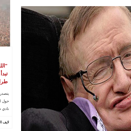
"الل
تبدأ
طراب
يتصدر
حول ال
نادي ط
لايف ا