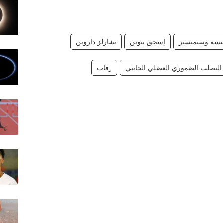
يسة وستمنستر
إسحق نيوتن
تشارلز داروين
لتصلب الضموري العضلي الجانبي
رفات