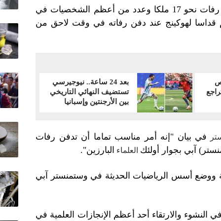
وقالت وستمنستر آبي التي ترقد بها رفات نحو 17 ملكا وعدد من أعظم الشخصيات في
تقيم قداسا لهوكينج عند دفن رفاته في وقت لاحق من
ص
بعد 24 ساعة.. نيوجيرسي
راجع
تستضيف النهائي التاريخي
بين الأرجنتين وإسبانيا
في بيان "إنه أمر مناسب تماما أن تدفن رفات
ستر
ستر) آبي بجوار أولئك
البارزين".
العلماء
ية ووضع أسس الرياضيات الحديثة في وستمنستر آبي
ي النشوء والارتقاء أحد أعظم الإنجازات العلمية في