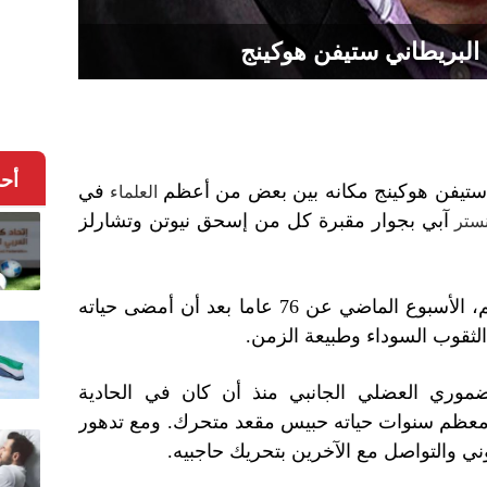
ء البريطاني ستيفن هوكينج
أح
هر ستيفن هوكينج مكانه بين بعض من أعظم
في
العلماء
آبي بجوار مقبرة كل من إسحق نيوتن وتشارلز
نستر
وتوفي هوكينج، أشهر عالم في العالم، الأسبوع الماضي عن 76 عاما بعد أن أمضى حياته
ثقوب السوداء وطبيعة الزمن.
وري العضلي الجانبي منذ أن كان في الحادية
عظم سنوات حياته حبيس مقعد متحرك. ومع تدهور
ني والتواصل مع الآخرين بتحريك حاجبيه.