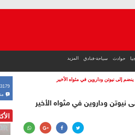
المزيد
يا
حوادث
سياحة-فنادق
ينضم إلى نيوتن وداروين في مثواه الأخير
43179
مت
 نيوتن وداروين في مثواه الأخير
الأك