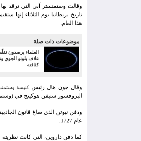
تاريخ بريطانيا يوم الثلاثاء إنها س
هذا العام.
موضوعات ذات صلة
العلماء يرصدون تقلّ
غلاف بلوتو الجوي وت
كثافته
وقال جون هال رئيس
كنيسة وستمن
البروفسور ستيفن هوكينج في (وستمن
ودفن نيوتن الذي صاغ قانون الجاذب
عام 1727.
كما دفن داروين، التي كانت نظريته ف