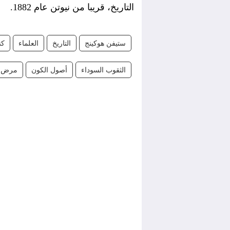
التاريخ، قريبا من نيوتن عام 1882.
ستيفن هوكينج
التاريخ
العلماء
كن
الثقوب السوداء
أصول الكون
مرض ا