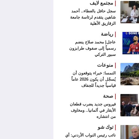
مجتمع لايف
سجل حافل بالعطاء.. أحمد
شاهين يتقدم لرئاسة جامعة
الزقازيق الأهلية
رياضة
عاجل| محمد صلاح ينضم
رسمياً إلى صفوف طرابزون
سبور التركي
منوعات
النمسا: خبراء يتوقعون أن
يُسجّل أن يكون 2026 عاماً
قياسياً جديداً للجفاف
صحة
فيروس جديد يضرب قطعان
الأبقار في ألمانيا.. ومخاوف
من انتشاره
توك شو
نائب رئيس النواب الأردني: أي