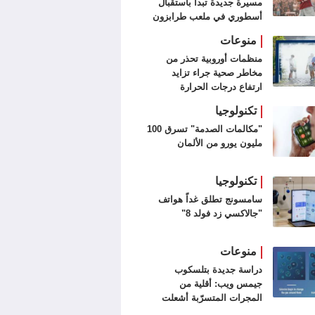
مسيرة جديدة تبدأ باستقبال
أسطوري في ملعب طرابزون
سبور (فيديو وصور)
منوعات
منظمات أوروبية تحذر من
مخاطر صحية جراء تزايد
ارتفاع درجات الحرارة
تكنولوجيا
"مكالمات الصدمة" تسرق 100
مليون يورو من الألمان
تكنولوجيا
سامسونج تطلق غداً هواتف
"جالاكسي زد فولد 8"
منوعات
دراسة جديدة بتلسكوب
جيمس ويب: أقلية من
المجرات المتسرّبة أشعلت
الكون