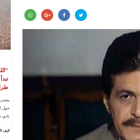
"الل
تبدأ
طراب
يتصدر
حول ال
نادي ط
لايف ا