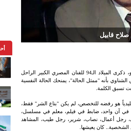
صلاح قابيل
أح
تحل اليوم السبت، الموافق 27 يونيو، ذكرى الميلاد الـ94 للفنان المصري الكبير الراحل
الشناوي بأنه "ممثل الحالة"، يمنحك الحالة النفسية
نت تسبق الكلمة.
قليدياً هو رفضه للتخصص، لم يكن "بتاع الشر" فقط،
يع في آن واحد، ضابط في فيلم، معلم في مسلسل،
 رجل أعمال، نصاب، شرير، رجل طيب، المشاهد
الشخصية.. كان يعيشها.