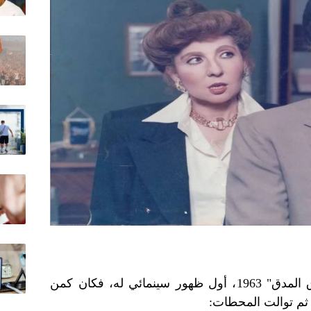
دخل "قابيل" السينما من باب "زقاق المدق" 1963، أول ظهور سينمائي له، فكان كمن
، ثم توالت المحطات: