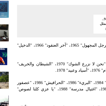
في ذكرى ميلاده الـ94..
مثل
الستينيات: "بين القصرين" 1964، "الرجل المجهول" 1965، "آخر العنقود" 1966، "الدخيل"
السبعينيات: "دلال المصرية" 1970، "نحن لا نزرع الشوك" 1970، "الشيطان والخريف"
الثمانينيات: "ليلة القبض على فاطمة" 1984، "البريء" 1986، "الحرافيش" 1986، "عصفور
له أنياب" 1987، "غرام الأفاعي" 1988، "اغتيال مدرسة" 1988، "يا عزي كلنا لصوص"