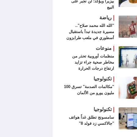
بيزيرا ويؤكد: لن نجبر على
البيع
رياضة
"الله الله محمد صلاح"..
مسيرة جديدة تبدأ باستقبال
أسطوري في ملعب طرابزون
سبور (فيديو وصور)
منوعات
منظمات أوروبية تحذر من
مخاطر صحية جراء تزايد
ارتفاع درجات الحرارة
تكنولوجيا
"مكالمات الصدمة" تسرق 100
مليون يورو من الألمان
تكنولوجيا
سامسونج تطلق غداً هواتف
"جالاكسي زد فولد 8"