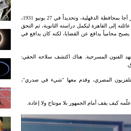
في قرية "نوسا الغيط" التابعة لمركز أجا بمحافظة الدقهلية، وتحديداً في 27 يونيو 1931،
ئلته إلى القاهرة ليكمل دراسته الثانوية، ثم التحق
صبح محامياً يدافع عن القضايا، لكنه كان يدافع في
عهد الفنون المسرحية. هناك اكتشف سلاحه الحقي:
.
لتلفزيون المصري، وقدم معها "شيء في صدري"،
ّمه كيف يقف أمام الجمهور بلا مونتاج ولا إعادة.