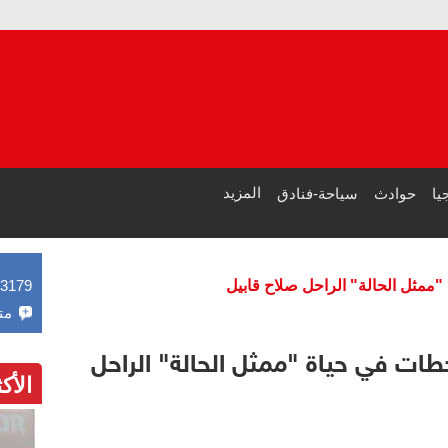
مصر وا
طرابزون سبور يبيع 15
المزيد
يا
حوادث
سياحة-فنادق
43179
مت
 ميلاده الـ94.. محطات في حياة "ممثل الحالة" الراحل
الأك