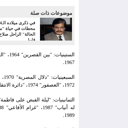
موضوعات ذات صلة
محطات في حياة "م
الحالة" الراحل صلاح
قابيل
1967.
1972، "العصفور" 1974، "دائرة الانتقام" 1976، "أسياد وعبيد" 1978.
1989.