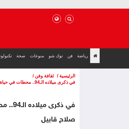
رياضة
فن
توك شو
منوعات
صحة
تكنولوج
";
الرئيسية
/
ثقافة وفن
/
في ذكرى ميلاده الـ94.. محطات في حياة "ممثل الحالة" الراحل صلاح قابيل
في ذكرى
صلاح قابيل