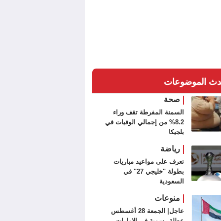
دث الموضوعات
صحة
السمنة المفرطة تقف وراء
8.2% من إجمالي الوفيات في
بلجيكا
رياضة
تعرف على مواعيد مباريات
بطولة "خليجي 27" في
السعودية
منوعات
عاجل| الجمعة 28 أغسطس
عطلة رسمية في الإمارات