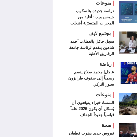
منوعات
دراسة جديدة بتلسكوب
جيمس ويب: أقلية من
المجرات المتسرّبة أشعلت
الكون
مجتمع لايف
سجل حافل بالعطاء.. أحمد
شاهين يتقدم لرئاسة جامعة
الزقازيق الأهلية
رياضة
عاجل| محمد صلاح ينضم
رسمياً إلى صفوف طرابزون
سبور التركي
منوعات
النمسا: خبراء يتوقعون أن
يُسجّل أن يكون 2026 عاماً
قياسياً جديداً للجفاف
صحة
فيروس جديد يضرب قطعان