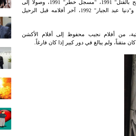
التسعينيات: "العقرب" 1990، "تصريح بالقتل" 1991، "مسجل خطر" 1991، وصولاً إلى
"شياطين الشرطة" و"السجينة 67" و"دنيا عبد الجبار" 1992، آخر أفلامه قبل الرحيل
ية، من أفلام نجيب محفوظ إلى أفلام الأكشن
ن متقناً، ولم يبالغ في دور كبير إذا كان فارغاً.