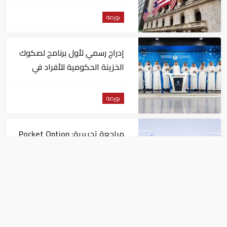
بورصة
إدراج رسمي لأول برنامج لصكوك
الخزينة الحكومية للأفراد في
"ناسداك دبي"
بورصة
مراجعة تحريرية: Pocket Option
مقارنةً بمنصات التداول الأخرى
بورصة
غرفة دبي تبحث تعزيز التعاون مع