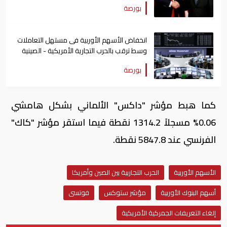
بورصة
انخفاض الأسهم الأوربية فى مستهل التعاملات
وسط ترقب بالحرب التجارية الأمريكية - الصينية
بورصة
كما هبط مؤشر "داكس" الألماني بشكل هامشي
0.06% مسجلاً 1314.2 نقطة فيما استقر مؤشر "كاك"
الفرنسي عند 5847.8 نقطة
.
الأسهم الأوربية
الحرب التجاربية بين الصين وأمريكا
أسهم البنوك الأوربية
مؤشر ستوكس
فوتسى
إلغاء التعريفات الجمركية الأمريكية